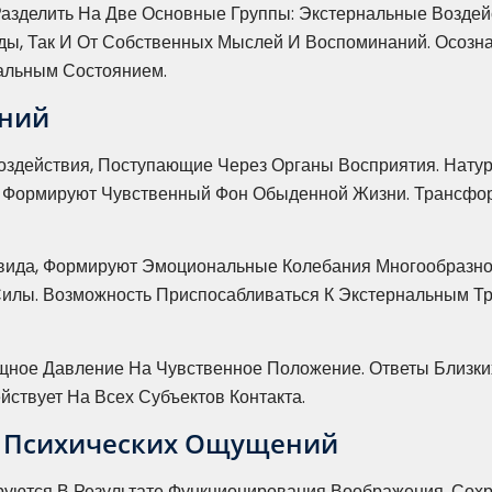
зделить На Две Основные Группы: Экстернальные Воздей
ды, Так И От Собственных Мыслей И Воспоминаний. Осозн
альным Состоянием.
ений
здействия, Поступающие Через Органы Восприятия. Натур
ы Формируют Чувственный Фон Обыденной Жизни. Трансф
вида, Формируют Эмоциональные Колебания Многообразн
илы. Возможность Приспосабливаться К Экстернальным 
ное Давление На Чувственное Положение. Ответы Близки
ствует На Всех Субъектов Контакта.
И Психических Ощущений
ются В Результате Функционирования Воображения, Сохр