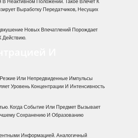
 В Неактивном Положении. Такое Влечет К
зирует Выработку Передатчиков, Несущих
двкушение Новых Впечатлений Порождает
К Действию.
нтрацией И
 Резкие Или Непредвиденные Импульсы
ляет Уровень Концентрации И Интенсивность
тью. Когда Событие Или Предмет Вызывает
Лучшему Сохранению И Образованию
ентными Информацией. Аналогичный