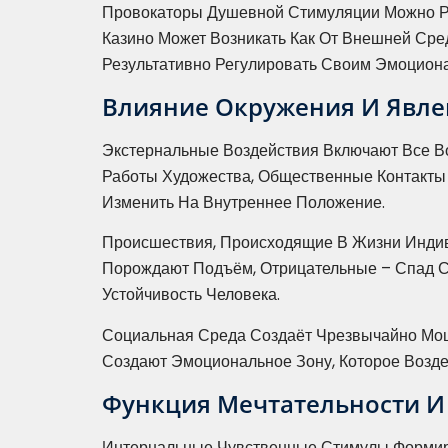
Провокаторы Душевной Стимуляции Можно Ра
Казино Может Возникать Как От Внешней Сре
Результативно Регулировать Своим Эмоцион
Влияние Окружения И Явл
Экстернальные Воздействия Включают Все Во
Работы Художества, Общественные Контакт
Изменить На Внутреннее Положение.
Происшествия, Происходящие В Жизни Инди
Порождают Подъём, Отрицательные – Спад С
Устойчивость Человека.
Социальная Среда Создаёт Чрезвычайно Мощ
Создают Эмоциональное Зону, Которое Воздей
Функция Мечтательности 
Интернальные Чувственные Стимулы Формиру