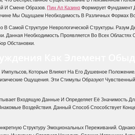
ий И Смене Образов.
Пин Ап Казино
Формирует Фундамент Д
ичине Мы Ощущаем Необходимость В Различных Формах Во
о В Самой Структуре Неврологической Структуры. Разум 
ки. Данная Необходимость Проявляется Во Всех Областях 
ор Обстановки.
уждения Как Элемент Обы
й Импульсов, Которые Влияют На Его Душевное Положение.
Физические Ощущения. Эти Стимулы Образуют Чувственный
тывает Входящую Данные И Определяет Её Значимость Д
Знакомые Воздействия. Данный Способ Способствует Конц
кретную Структуру Эмоциональных Переживаний. Однако