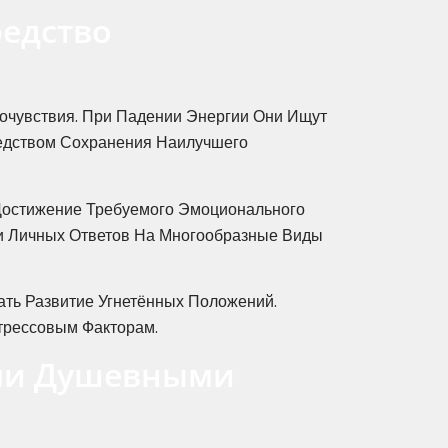
едство
очувствия. При Падении Энергии Они Ищут
едством Сохранения Наилучшего
Достижение Требуемого Эмоционального
и Личных Ответов На Многообразные Виды
ть Развитие Угнетённых Положений.
трессовым Факторам.
ими Душевными