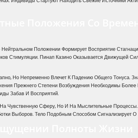
нах. Индивиды Стартуют Находить Свежие Источники Акти
тные Положения Со Времен
Нейтральном Положении Формирует Восприятие Стагнации
ков Стимуляции. Пинап Казино Оказывается Движущей Сил
апно, Но Непременно Влечет К Падению Общего Тонуса. З
жения Прежнего Степени Возбуждения Необходимы Более
иды Забав И Восприятий.
 На Чувственную Сферу, Но И На Мыслительные Процессы.
ботки Выборов. Тело Подобным Способом Сигнализирует О
Ощущении Полноты Жизни