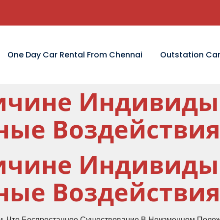
One Day Car Rental From Chennai
Outstation Car
ичине Индивиды
ные Воздействи
ичине Индивиды
ные Воздействи
м, Что Беспрестанное Существование В Неизменном Полож