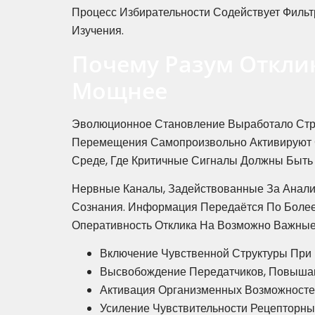
Процесс Избирательности Содействует Филь
Изучения.
Почему Разум Откли
Мощнее
Эволюционное Становление Выработало Стру
Перемещения Самопроизвольно Активируют С
Среде, Где Критичные Сигналы Должны Быть
Нервные Каналы, Задействованные За Анали
Сознания. Информация Передаётся По Более
Оперативность Отклика На Возможно Важные
Включение Чувственной Структуры При
Высвобождение Передатчиков, Повыш
Активация Организменных Возможносте
Усиление Чувствительности Рецепторн