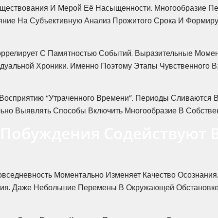
уществования И Мерой Её Насыщенности. Многообразие П
ияние На Субъективную Анализ Прожитого Срока И Формир
ррелирует С Памятностью Событий. Выразительные Момен
уальной Хроники. Именно Поэтому Этапы Чувственного 
 Восприятию “утраченного Времени”. Периоды Сливаются 
ельно Выявлять Способы Включить Многообразие В Собств
Побуждения Содействуют 
седневность Моментально Изменяет Качество Осознания. 
ния. Даже Небольшие Перемены В Окружающей Обстановке