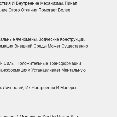
ствия И Внутренние Механизмы. Пинап
ание Этого Отличия Помогает Более
альные Феномены, Зодческие Конструкции,
ормация Внешней Среды Может Существенно
ой Силы. Положительные Трансформации
Трансформациям Устанавливает Ментальную
х Личностей, Их Настроения И Манеры
анения И Мышления. Pin Up Может Быть