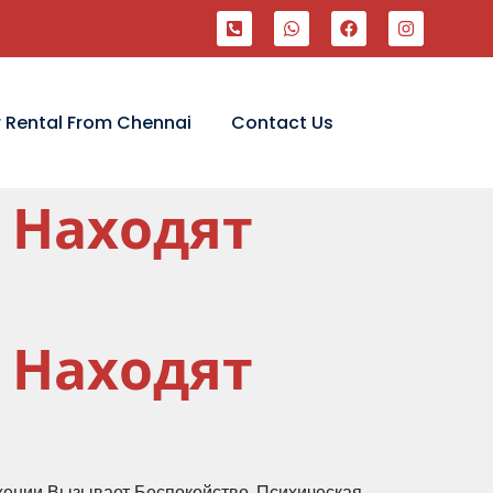
 Rental From Chennai
Contact Us
 Находят
я
 Находят
я
ении Вызывает Беспокойство. Психическая