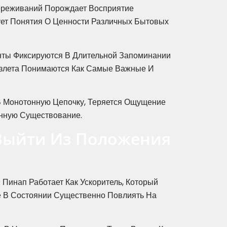
ереживаний Порождает Восприятие
ует Понятия О Ценности Различных Бытовых
ты Фиксируются В Длительной Запоминании
Взлета Понимаются Как Самые Важные И
В Монотонную Цепочку, Теряется Ощущение
енную Существование.
Выйти Из Положения
Пинап Работает Как Ускоритель, Который
 В Состоянии Существенно Повлиять На