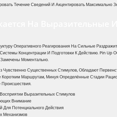
тровать Течение Сведений И Акцентировать Максимально
кается На Выразительные 
ктуру Оперативного Реагирования На Сильные Раздражит
истемы Концентрации И Подготовки К Действию. Pin Up 
 Замечены Моментально.
з Чувственно Существенных Стимулов, Обладают Первенс
 Коротким Маршрутам, Минуя Определённые Стадии Рацион
 Происшествия.
 Восприятии Выразительных Стимулов
ающих Внимание
й Для Потенциального Действия
ых Механизмов