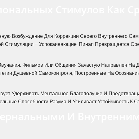
ональных Стимулов Как Ср
вную Возбуждение Для Коррекции Своего Внутреннего Сам
ой Стимуляции – Успокаивающие. Пинап Превращается Ср
 Звучания, Фильмов Или Общения Зачастую Направлен На 
тегии Душевной Самоконтроля, Построенные На Осознани
вует Удерживать Ментальное Благополучие И Предотвраща
ельные Способности Разума И Усиливает Устойчивость К С
стернальными И Внутренн