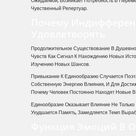
Ожидаемой, Возникает Потребность В Переме
Чувственный Репертуар.
Почему Индифферен
Удовлетворять
Продолжительное Существование В Душевно 
Чувств Как Сигнал К Нахождению Новых Исто
Изучению Новых Шансов.
Привыкание К Единообразию Случается Поэт
Собственную Энергию Влияния, И Для Дости
Почему Человек Постоянно Находят Новые В
Единообразие Оказывает Влияние Не Только
Ухудшается Память, Замедляется Темп Выра
Функция Эмоций В 