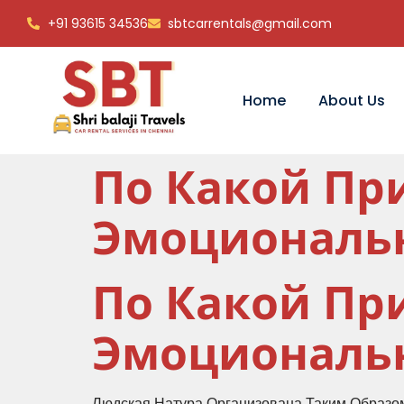
+91 93615 34536
sbtcarrentals@gmail.com
Home
About Us
По Какой Пр
Эмоциональ
По Какой Пр
Эмоциональ
Людская Натура Организована Таким Образо