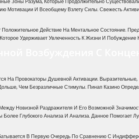
нные Зоны Разума, Которые Продолжительно Существовали
ю Мотивации И Всеобщему Взлету Силы. Свежесть Активи
 Положительное Действие На Ментальное Состояние. Пре
Которое Удерживает Увлеченность К Жизни И Побуждение 
нной Возбуждения С Конце
ся На Провокаторы Душевной Активации. Выразительные,
Дольше, Чем Безразличные Стимулы. Пинап Казино Опреде
 Между Новизной Раздражителя И Его Возможной Значимос
ы Более Глубокого Анализа И Анализа. Данное Помогает 
батывается В Первую Очередь По Сравнению С Индиффер