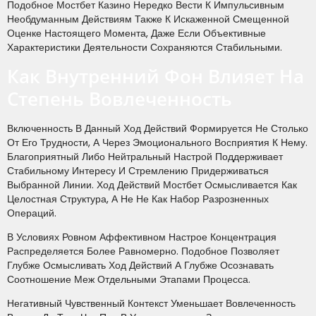
Подобное Мостбет Казино Нередко Вести К Импульсивным
Необдуманным Действиям Также К Искаженной Смещенной
Оценке Настоящего Момента, Даже Если Объективные
Характеристики Деятельности Сохраняются Стабильными.
Как Внутренний Фон Влияет На
Степень Вовлеченность
Включенность В Данный Ход Действий Формируется Не Столько
От Его Трудности, А Через Эмоционального Восприятия К Нему.
Благоприятный Либо Нейтральный Настрой Поддерживает
Стабильному Интересу И Стремлению Придерживаться
Выбранной Линии. Ход Действий Мостбет Осмысливается Как
Целостная Структура, А Не Не Как Набор Разрозненных
Операций.
В Условиях Ровном Аффективном Настрое Концентрация
Распределяется Более Равномерно. Подобное Позволяет
Глубже Осмысливать Ход Действий А Глубже Осознавать
Соотношение Меж Отдельными Этапами Процесса.
Негативный Чувственный Контекст Уменьшает Вовлеченность