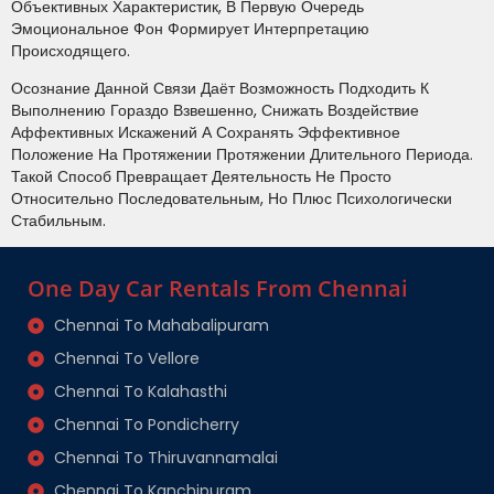
Объективных Характеристик, В Первую Очередь
Эмоциональное Фон Формирует Интерпретацию
Происходящего.
Осознание Данной Связи Даёт Возможность Подходить К
Выполнению Гораздо Взвешенно, Снижать Воздействие
Аффективных Искажений А Сохранять Эффективное
Положение На Протяжении Протяжении Длительного Периода.
Такой Способ Превращает Деятельность Не Просто
Относительно Последовательным, Но Плюс Психологически
Стабильным.
One Day Car Rentals From Chennai
Chennai To Mahabalipuram
Chennai To Vellore
Chennai To Kalahasthi
Chennai To Pondicherry
Chennai To Thiruvannamalai
Chennai To Kanchipuram