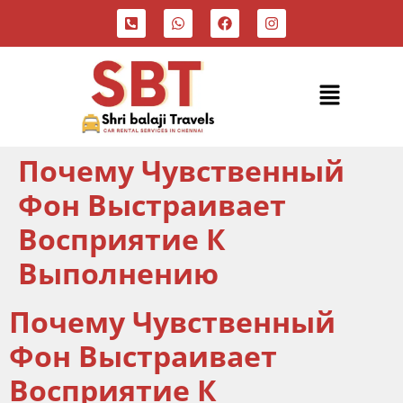
Почему Чувственный
Фон Выстраивает
Восприятие К
Выполнению
Почему Чувственный
Фон Выстраивает
Восприятие К