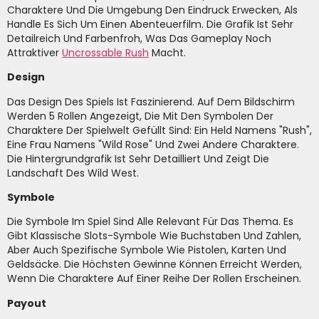
Charaktere Und Die Umgebung Den Eindruck Erwecken, Als
Handle Es Sich Um Einen Abenteuerfilm. Die Grafik Ist Sehr
Detailreich Und Farbenfroh, Was Das Gameplay Noch
Attraktiver
Uncrossable Rush
Macht.
Design
Das Design Des Spiels Ist Faszinierend. Auf Dem Bildschirm
Werden 5 Rollen Angezeigt, Die Mit Den Symbolen Der
Charaktere Der Spielwelt Gefüllt Sind: Ein Held Namens "Rush",
Eine Frau Namens "Wild Rose" Und Zwei Andere Charaktere.
Die Hintergrundgrafik Ist Sehr Detailliert Und Zeigt Die
Landschaft Des Wild West.
Symbole
Die Symbole Im Spiel Sind Alle Relevant Für Das Thema. Es
Gibt Klassische Slots-Symbole Wie Buchstaben Und Zahlen,
Aber Auch Spezifische Symbole Wie Pistolen, Karten Und
Geldsäcke. Die Höchsten Gewinne Können Erreicht Werden,
Wenn Die Charaktere Auf Einer Reihe Der Rollen Erscheinen.
Payout