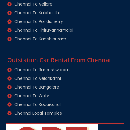
Chennai To Vellore
Chennai To Kalahasthi
Chennai To Pondicherry
Chennai To Thiruvannamalai
Chennai To Kanchipuram
Outstation Car Rental From Chennai
Chennai To Rameshwaram
Chennai To Velankanni
Chennai To Bangalore
Chennai To Ooty
Chennai To Kodaikanal
Chennai Local Temples