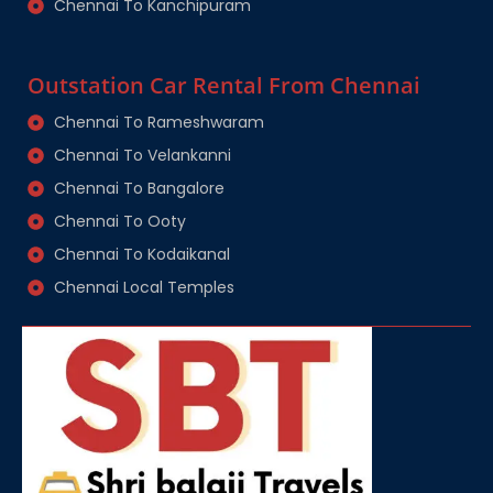
Chennai To Kanchipuram
Outstation Car Rental From Chennai
Chennai To Rameshwaram
Chennai To Velankanni
Chennai To Bangalore
Chennai To Ooty
Chennai To Kodaikanal
Chennai Local Temples