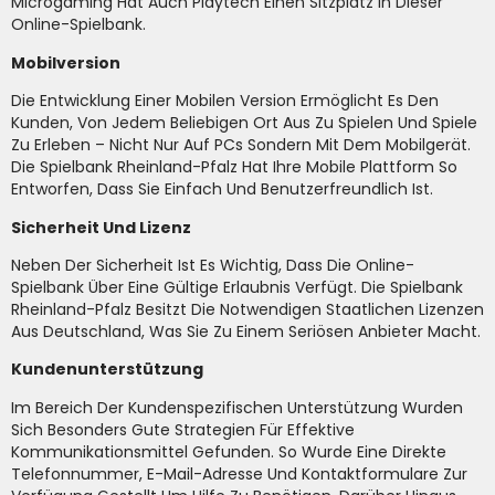
Microgaming Hat Auch Playtech Einen Sitzplatz In Dieser
Online-Spielbank.
Mobilversion
Die Entwicklung Einer Mobilen Version Ermöglicht Es Den
Kunden, Von Jedem Beliebigen Ort Aus Zu Spielen Und Spiele
Zu Erleben – Nicht Nur Auf PCs Sondern Mit Dem Mobilgerät.
Die Spielbank Rheinland-Pfalz Hat Ihre Mobile Plattform So
Entworfen, Dass Sie Einfach Und Benutzerfreundlich Ist.
Sicherheit Und Lizenz
Neben Der Sicherheit Ist Es Wichtig, Dass Die Online-
Spielbank Über Eine Gültige Erlaubnis Verfügt. Die Spielbank
Rheinland-Pfalz Besitzt Die Notwendigen Staatlichen Lizenzen
Aus Deutschland, Was Sie Zu Einem Seriösen Anbieter Macht.
Kundenunterstützung
Im Bereich Der Kundenspezifischen Unterstützung Wurden
Sich Besonders Gute Strategien Für Effektive
Kommunikationsmittel Gefunden. So Wurde Eine Direkte
Telefonnummer, E-Mail-Adresse Und Kontaktformulare Zur