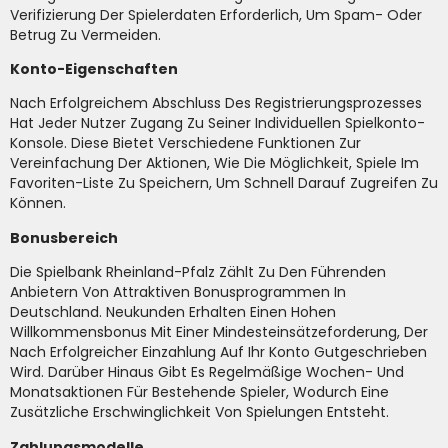
Verifizierung Der Spielerdaten Erforderlich, Um Spam- Oder
Betrug Zu Vermeiden.
Konto-Eigenschaften
Nach Erfolgreichem Abschluss Des Registrierungsprozesses
Hat Jeder Nutzer Zugang Zu Seiner Individuellen Spielkonto-
Konsole. Diese Bietet Verschiedene Funktionen Zur
Vereinfachung Der Aktionen, Wie Die Möglichkeit, Spiele Im
Favoriten-Liste Zu Speichern, Um Schnell Darauf Zugreifen Zu
Können.
Bonusbereich
Die Spielbank Rheinland-Pfalz Zählt Zu Den Führenden
Anbietern Von Attraktiven Bonusprogrammen In
Deutschland. Neukunden Erhalten Einen Hohen
Willkommensbonus Mit Einer Mindesteinsätzeforderung, Der
Nach Erfolgreicher Einzahlung Auf Ihr Konto Gutgeschrieben
Wird. Darüber Hinaus Gibt Es Regelmäßige Wochen- Und
Monatsaktionen Für Bestehende Spieler, Wodurch Eine
Zusätzliche Erschwinglichkeit Von Spielungen Entsteht.
Zahlungsmodelle