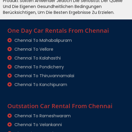
Produkt Sollten Anwender Jedoch Die Seriosität Der Quelle
Und Die Eigenen Gesundheitlichen Bedingungen
Berücksichtigen, Um Die Besten Ergebnisse Zu Erzielen.
One Day Car Rentals From Chennai
Chennai To Mahabalipuram
Chennai To Vellore
Chennai To Kalahasthi
Chennai To Pondicherry
Chennai To Thiruvannamalai
Chennai To Kanchipuram
Outstation Car Rental From Chennai
Chennai To Rameshwaram
Chennai To Velankanni