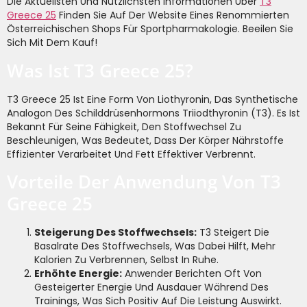
Die Aktuellsten Und Nützlichsten Informationen Über
T3
Greece 25
Finden Sie Auf Der Website Eines Renommierten
Österreichischen Shops Für Sportpharmakologie. Beeilen Sie
Sich Mit Dem Kauf!
Was Ist T3 Greece 25?
T3 Greece 25 Ist Eine Form Von Liothyronin, Das Synthetische
Analogon Des Schilddrüsenhormons Triiodthyronin (T3). Es Ist
Bekannt Für Seine Fähigkeit, Den Stoffwechsel Zu
Beschleunigen, Was Bedeutet, Dass Der Körper Nährstoffe
Effizienter Verarbeitet Und Fett Effektiver Verbrennt.
Vorteile Der Anwendung Von T3
Greece 25
Steigerung Des Stoffwechsels:
T3 Steigert Die
Basalrate Des Stoffwechsels, Was Dabei Hilft, Mehr
Kalorien Zu Verbrennen, Selbst In Ruhe.
Erhöhte Energie:
Anwender Berichten Oft Von
Gesteigerter Energie Und Ausdauer Während Des
Trainings, Was Sich Positiv Auf Die Leistung Auswirkt.