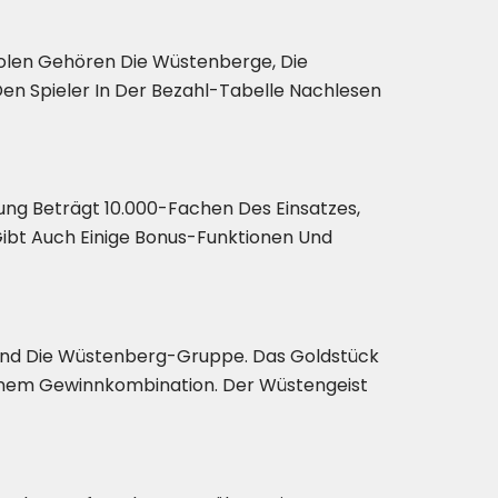
bolen Gehören Die Wüstenberge, Die
en Spieler In Der Bezahl-Tabelle Nachlesen
lung Beträgt 10.000-Fachen Des Einsatzes,
 Gibt Auch Einige Bonus-Funktionen Und
t Und Die Wüstenberg-Gruppe. Das Goldstück
Einem Gewinnkombination. Der Wüstengeist