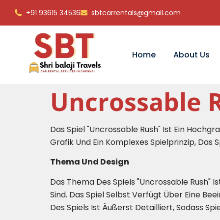
+91 93615 34536
sbtcarrentals@gmail.com
Home
About Us
Uncrossable R
Das Spiel "Uncrossable Rush" Ist Ein Hochg
Grafik Und Ein Komplexes Spielprinzip, Das Sp
Thema Und Design
Das Thema Des Spiels "Uncrossable Rush" Is
Sind. Das Spiel Selbst Verfügt Über Eine Be
Des Spiels Ist Äußerst Detailliert, Sodass Sp