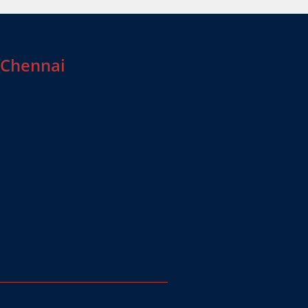
 Chennai