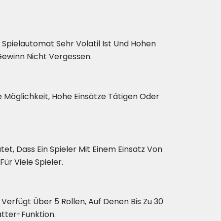
r Spielautomat Sehr Volatil Ist Und Hohen
Gewinn Nicht Vergessen.
ie Möglichkeit, Hohe Einsätze Tätigen Oder
et, Dass Ein Spieler Mit Einem Einsatz Von
r Viele Spieler.
erfügt Über 5 Rollen, Auf Denen Bis Zu 30
tter-Funktion.