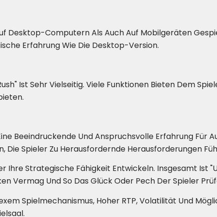
Auf Desktop-Computern Als Auch Auf Mobilgeräten Gespie
ische Erfahrung Wie Die Desktop-Version.
ush" Ist Sehr Vielseitig. Viele Funktionen Bieten Dem Spie
ieten.
 Eine Beeindruckende Und Anspruchsvolle Erfahrung Für 
n, Die Spieler Zu Herausfordernde Herausforderungen Füh
r Ihre Strategische Fähigkeit Entwickeln. Insgesamt Ist "
ken Vermag Und So Das Glück Oder Pech Der Spieler Prüf
xem Spielmechanismus, Hoher RTP, Volatilität Und Mögli
elsaal.