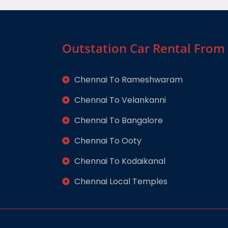
Outstation Car Rental From
Chennai To Rameshwaram
Chennai To Velankanni
Chennai To Bangalore
Chennai To Ooty
Chennai To Kodaikanal
Chennai Local Temples