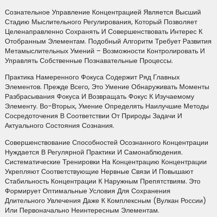
Сознательное Управление Концентрацией Является Высший
Стадию Мыслительного Регулирования, Который Позволяет
Целенаправленно Сохранять И Совершенствовать Интерес К
Отобранным Элементам. Подобный Алгоритм Требует Развития
Метамыслительных Умений – Возможности Контролировать И
Управлять Собственные Познавательные Процессы.
Практика Намеренного Фокуса Содержит Ряд Главных
Элементов. Прежде Всего, Это Умение Обнаруживать Моменты
Разбрасывания Фокуса И Возвращать Фокус К Изучаемому
Элементу. Во-Вторых, Умение Определять Наилучшие Методы
Сосредоточения В Соответствии От Природы Задачи И
Актуального Состояния Сознания.
Совершенствование Способностей Осознанного Концентрации
Нуждается В Регулярной Практики И Самонаблюдения.
Систематические Тренировки На Концентрацию Концентрации
Укрепляют Соответствующие Нервные Связи И Повышают
Стабильность Концентрации К Наружным Препятствиям. Это
Формирует Оптимальные Условия Для Сохранения
Длительного Увлечения Даже К Комплексным (вулкан России)
Или Первоначально Неинтересным Элементам.