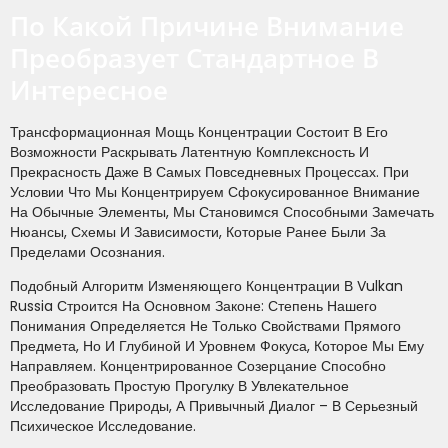
По Какой Причине Внимание
Преобразует Стандартное В
Интересное
Трансформационная Мощь Концентрации Состоит В Его
Возможности Раскрывать Латентную Комплексность И
Прекрасность Даже В Самых Повседневных Процессах. При
Условии Что Мы Концентрируем Сфокусированное Внимание
На Обычные Элементы, Мы Становимся Способными Замечать
Нюансы, Схемы И Зависимости, Которые Ранее Были За
Пределами Осознания.
Подобный Алгоритм Изменяющего Концентрации В Vulkan
Russia Строится На Основном Законе: Степень Нашего
Понимания Определяется Не Только Свойствами Прямого
Предмета, Но И Глубиной И Уровнем Фокуса, Которое Мы Ему
Направляем. Концентрированное Созерцание Способно
Преобразовать Простую Прогулку В Увлекательное
Исследование Природы, А Привычный Диалог – В Серьезный
Психическое Исследование.