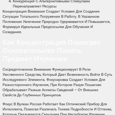
Конкуренция С Альтернативными Стимулами
Перенаправляет Ресурсы
Концентрация Внимания Создает Условия Для Создания
Ситуации Тотального Погружения В Работу. В Указанном
Положении Увлечение Природно Удерживается И Повышается,
Формируя Идеальные Предпосылки Для Обучения И
Созидания.
Как Концентрация Помогает
Основательнее Понять
Предмет Изучения
Сосредоточенное Внимание Функционирует В Роли
Умственного Средства, Который Дает Возможность Войти В Суть
Исследуемого Элемента. Фокусировка Создает Условия Для
Разностороннего Изучения, При Котором Разум Пошагово
Обрабатывает Разные Аспекты Сведений – От Внешних
Свойств До Глубинных Принципов.
Фокус В Вулкан Россия Работает Как Оптический Прибор Для
Интеллекта, Помогая Различать Тонкие Подробности И Оттенки,
Которые Оказываются Скрытыми При Неглубоком Изучении.