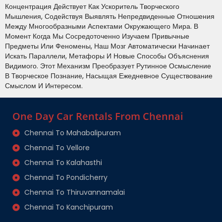
Концентрация Действует Как Ускоритель Творческого
Мышления, Содействуя Выявлять Непредвиденные Отношения
Между Многообразными Аспектами Окружающего Мира. В
Момент Когда Мы Сосредоточенно Изучаем Привычные
Предметы Или Феномены, Наш Мозг Автоматически Начинает
Искать Параллели, Метафоры И Новые Способы Объяснения
Видимого. Этот Механизм Преобразует Рутинное Осмысление
В Творческое Познание, Насыщая Ежедневное Существование
Смыслом И Интересом.
One Day Car Rentals From Chennai
Chennai To Mahabalipuram
Chennai To Vellore
Chennai To Kalahasthi
Chennai To Pondicherry
Chennai To Thiruvannamalai
Chennai To Kanchipuram