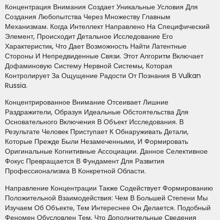
Концентрация Внимания Создает Уникальные Условия Для
Создания Любопытства Через Множеству Главным
Механизмам. Когда Интеллект Направлено На Специфический
Элемент, Происходит Детальное Исследование Его
Характеристик, Что Дает Возможность Найти Латентные
Стороны И Непредвиденные Связи. Этот Алгоритм Включает
Дофаминовую Систему Нервной Системы, Которая
Контролирует За Ощущение Радости От Познания В Vulkan
Russia.
Концентрированное Внимание Отсеивает Лишние
Раздражители, Образуя Идеальные Обстоятельства Для
Основательного Включения В Объект Исследования. В
Результате Человек Приступает К Обнаруживать Детали,
Которые Прежде Были Незамеченными, И Формировать
Оригинальные Когнитивные Ассоциации. Данное Селективное
Фокус Превращается В Фундамент Для Развития
Профессионализма В Конкретной Области.
Направление Концентрации Также Содействует Формированию
Положительной Взаимодействия: Чем В Большей Степени Мы
Изучаем Об Объекте, Тем Интереснее Он Делается. Подобный
Феномен Обусловлен Тем, Что Дополнительные Сведения