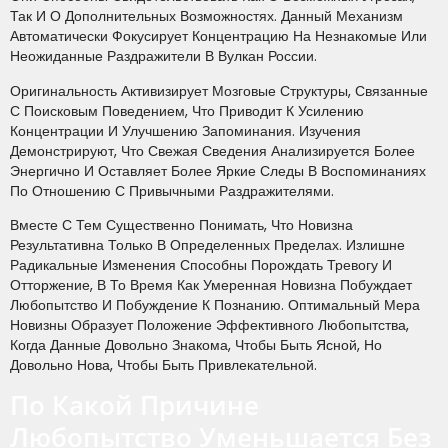
Так И О Дополнительных Возможностях. Данный Механизм
Автоматически Фокусирует Концентрацию На Незнакомые Или
Неожиданные Раздражители В Вулкан России.
Оригинальность Активизирует Мозговые Структуры, Связанные
С Поисковым Поведением, Что Приводит К Усилению
Концентрации И Улучшению Запоминания. Изучения
Демонстрируют, Что Свежая Сведения Анализируется Более
Энергично И Оставляет Более Яркие Следы В Воспоминаниях
По Отношению С Привычными Раздражителями.
Вместе С Тем Существенно Понимать, Что Новизна
Результативна Только В Определенных Пределах. Излишне
Радикальные Изменения Способны Порождать Тревогу И
Отторжение, В То Время Как Умеренная Новизна Побуждает
Любопытство И Побуждение К Познанию. Оптимальный Мера
Новизны Образует Положение Эффективного Любопытства,
Когда Данные Довольно Знакома, Чтобы Быть Ясной, Но
Довольно Нова, Чтобы Быть Привлекательной.
По Какой Причине
Любопытство Уменьшается Без