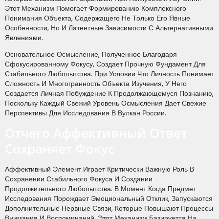
Этот Механизм Помогает Формированию Комплексного
Понимания Объекта, Содержащего Не Только Его Явные
Особенности, Но И Латентные Зависимости С Альтернативными
Явлениями.
Основательное Осмысление, Полученное Благодаря
Сфокусированному Фокусу, Создает Прочную Фундамент Для
Стабильного Любопытства. При Условии Что Личность Понимает
Сложность И Многогранность Объекта Изучения, У Него
Создается Личная Побуждение К Продолжающемуся Познанию,
Поскольку Каждый Свежий Уровень Осмысления Дает Свежие
Перспективы Для Исследования В Вулкан России.
Отчего Аффективный Ответ
Сохраняет Фокус
Аффективный Элемент Играет Критически Важную Роль В
Сохранении Стабильного Фокуса И Создании
Продолжительного Любопытства. В Момент Когда Предмет
Исследования Порождает Эмоциональный Отклик, Запускаются
Дополнительные Нервные Связи, Которые Повышают Процессы
Внимания И Воспоминаний. Этот Механизм Базируется На