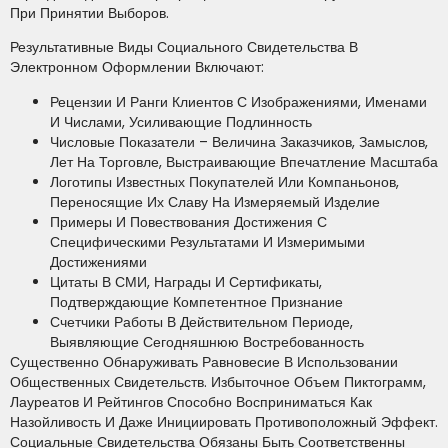
При Принятии Выборов.
Результативные Виды Социального Свидетельства В
Электронном Оформлении Включают:
Рецензии И Ранги Клиентов С Изображениями, Именами
И Числами, Усиливающие Подлинность
Числовые Показатели – Величина Заказчиков, Замыслов,
Лет На Торговле, Выстраивающие Впечатление Масштаба
Логотипы Известных Покупателей Или Компаньонов,
Переносящие Их Славу На Измеряемый Изделие
Примеры И Повествования Достижения С
Специфическими Результатами И Измеримыми
Достижениями
Цитаты В СМИ, Награды И Сертификаты,
Подтверждающие Компетентное Признание
Счетчики Работы В Действительном Периоде,
Выявляющие Сегодняшнюю Востребованность
Существенно Обнаруживать Равновесие В Использовании
Общественных Свидетельств. Избыточное Объем Пиктограмм,
Лауреатов И Рейтингов Способно Восприниматься Как
Назойливость И Даже Инициировать Противоположный Эффект.
Социальные Свидетельства Обязаны Быть Соответственны