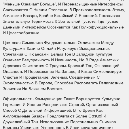
“меньше Означает Больше”, И Перенасыщенные Интерфейсы
Связываются С Низким Степенью. В Противоположность Этому,
Азиатские Базары, Крайне Китайский И Японский, Показывают
Значительную Терпимость К Зрительной Густоте, Где Густые
Данными Интерфейсы Осознаются Как Полнофункциональные
И Целесообразные.
Цветовая Символика Фундаментально Отличается Между
Культурами. Казино Онлайн Регулирует Эмоциональные
Сочетания С Нюансами: Белый Тон В Западной Культуре
Означает Безупречность И Невинность, Но В Ряде Азиатских
Державах Сочетается С Трауром. Красный Тон, Означающий
Опасность И Переживание На Западе, В Китае Символизирует
Счастье И Процветание. Зеленый, Соединенный С
Экологичностью В Европе, Способен Располагать Религиозные
Значения На Ближнем Востоке.
Официальность Коммуникации Также Варьируется Культурно.
Германия И Япония Расценивают Строгий, Организованный
Способ С Детальной Информацией, В То Время Как
Англоязычные Базары Предпочитают Более Casual И
Дружелюбный Тон. Использование Персональных Снимков
Бригады Усиливает Уверенность В Индивидуалистических