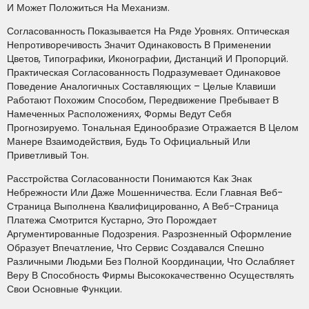
И Может Положиться На Механизм.
Согласованность Показывается На Ряде Уровнях. Оптическая
Непротиворечивость Значит Одинаковость В Применении
Цветов, Типографики, Иконографии, Дистанций И Пропорций.
Практическая Согласованность Подразумевает Одинаковое
Поведение Аналогичных Составляющих – Целые Клавиши
Работают Похожим Способом, Передвижение Пребывает В
Намеченных Расположениях, Формы Ведут Себя
Прогнозируемо. Тональная Единообразие Отражается В Целом
Манере Взаимодействия, Будь То Официальный Или
Приветливый Тон.
Расстройства Согласованности Понимаются Как Знак
Небрежности Или Даже Мошенничества. Если Главная Веб-
Страница Выполнена Квалифицированно, А Веб-Страница
Платежа Смотрится Кустарно, Это Порождает
Аргументированные Подозрения. Разрозненный Оформление
Образует Впечатление, Что Сервис Создавался Спешно
Различными Людьми Без Полной Координации, Что Ослабляет
Веру В Способность Фирмы Высококачественно Осуществлять
Свои Основные Функции.