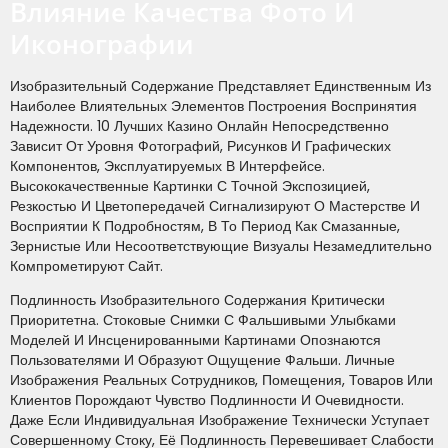
Влияние Качества Фото И
Иконографии
Изобразительный Содержание Представляет Единственным Из
Наиболее Влиятельных Элементов Построения Воспринятия
Надежности. 10 Лучших Казино Онлайн Непосредственно
Зависит От Уровня Фотографий, Рисунков И Графических
Компонентов, Эксплуатируемых В Интерфейсе.
Высококачественные Картинки С Точной Экспозицией,
Резкостью И Цветопередачей Сигнализируют О Мастерстве И
Восприятии К Подробностям, В То Период Как Смазанные,
Зернистые Или Несоответствующие Визуалы Незамедлительно
Компрометируют Сайт.
Подлинность Изобразительного Содержания Критически
Приоритетна. Стоковые Снимки С Фальшивыми Улыбками
Моделей И Инсценированными Картинами Опознаются
Пользователями И Образуют Ощущение Фальши. Личные
Изображения Реальных Сотрудников, Помещения, Товаров Или
Клиентов Порождают Чувство Подлинности И Очевидности.
Даже Если Индивидуальная Изображение Технически Уступает
Совершенному Стоку, Её Подлинность Перевешивает Слабости