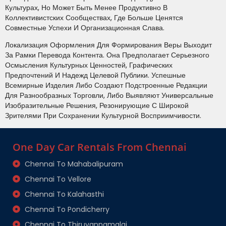
Культурах, Но Может Быть Менее Продуктивно В
Коллективистских Сообществах, Где Больше Ценятся
Совместные Успехи И Организационная Слава.
Локализация Оформления Для Формирования Веры Выходит
За Рамки Перевода Контента. Она Предполагает Серьезного
Осмысления Культурных Ценностей, Графических
Предпочтений И Надежд Целевой Публики. Успешные
Всемирные Изделия Либо Создают Подстроенные Редакции
Для Разнообразных Торговли, Либо Выявляют Универсальные
Изобразительные Решения, Резонирующие С Широкой
Зрителями При Сохранении Культурной Восприимчивости.
One Day Car Rentals From Chennai
Chennai To Mahabalipuram
Chennai To Vellore
Chennai To Kalahasthi
Chennai To Pondicherry
Chennai To Thiruvannamalai