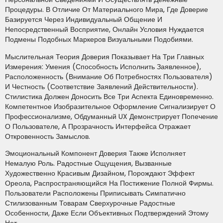
Процедуры. В Отличие От Материального Мира, Где Доверие
Базируется Через Индивидуальный Общение И
Непосредственный Восприятие, Онлайн Условия Нуждается
Подмены Подобных Маркеров Визуальными Подобиями.
Мыслительная Теория Доверия Показывает На Три Главных
Измерения: Умения (способность Исполнить Заявленное),
Расположенность (внимание Об Потребностях Пользователя)
И Честность (соответствие Заявлений Действительности).
Стилистика Должен Доносить Все Три Аспекта Единовременно.
Компетентное Изобразительное Оформление Сигнализирует О
Профессионализме, Обдуманный UX Демонстрирует Попечение
О Пользователе, А Прозрачность Интерфейса Отражает
Откровенность Замыслов.
Эмоциональный Компонент Доверия Также Исполняет
Немалую Роль. Радостные Ощущения, Вызванные
Художественно Красивым Дизайном, Порождают Эффект
Ореола, Распространяющийся На Постижение Полной Фирмы.
Пользователи Расположены Приписывать Симпатично
Стилизованным Товарам Сверхурочные Радостные
Особенности, Даже Если Объективных Подтверждений Этому