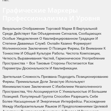
Нет.
Графические Маркеры
Профессионализма И Уровня
Визуальное Отображение Торговой Марки В Виртуальной
Среде Действует Как Объединение Сигналов, Сообщающих
Особые Уведомления О Квалифицированном Градации И
Степени Даваемых Служб. Онлайн Казино Формирует
Молниеносное Заключение О Позиции Фирмы, Её Внимании К
Тонкостям И Общей Культуре Работы. Чистота Композиции,
Четкость Выравнивания Частей, Гармоническое Употребление
Пространства – Все Таковые Стороны Постигаются Как
Параметры Доскональности И Квалификации.
Зрительная Сложность Призвана Подходить Позиционированию
Фирмы. Премиальные Доли Зачастую Используют
Минималистские Заключения С Изобилием Незаполненного
Пространства, Что Ассоциируется С Уникальностью И Большим
Позицией. Популярный Группа Способен Разрешить Себе
Более Насыщенные И Энергичные Интерфейсы. Расхождение
Между Изобразительным Языком И Предположениями Целевой