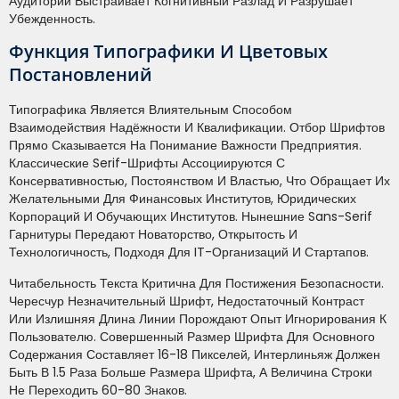
Аудитории Выстраивает Когнитивный Разлад И Разрушает
Убежденность.
Функция Типографики И Цветовых
Постановлений
Типографика Является Влиятельным Способом
Взаимодействия Надёжности И Квалификации. Отбор Шрифтов
Прямо Сказывается На Понимание Важности Предприятия.
Классические Serif-Шрифты Ассоциируются С
Консервативностью, Постоянством И Властью, Что Обращает Их
Желательными Для Финансовых Институтов, Юридических
Корпораций И Обучающих Институтов. Нынешние Sans-Serif
Гарнитуры Передают Новаторство, Открытость И
Технологичность, Подходя Для IT-Организаций И Стартапов.
Читабельность Текста Критична Для Постижения Безопасности.
Чересчур Незначительный Шрифт, Недостаточный Контраст
Или Излишняя Длина Линии Порождают Опыт Игнорирования К
Пользователю. Совершенный Размер Шрифта Для Основного
Содержания Составляет 16-18 Пикселей, Интерлиньяж Должен
Быть В 1.5 Раза Больше Размера Шрифта, А Величина Строки
Не Переходить 60-80 Знаков.