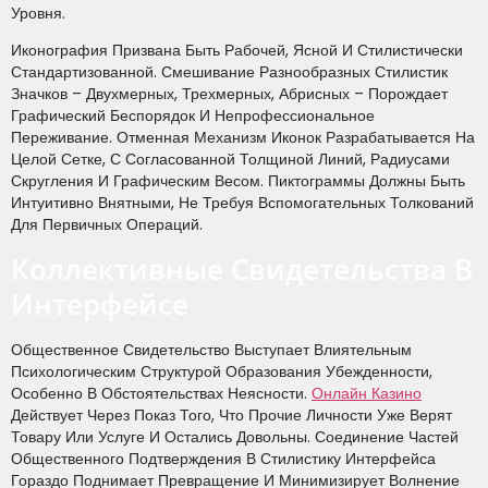
Уровня.
Иконография Призвана Быть Рабочей, Ясной И Стилистически
Стандартизованной. Смешивание Разнообразных Стилистик
Значков – Двухмерных, Трехмерных, Абрисных – Порождает
Графический Беспорядок И Непрофессиональное
Переживание. Отменная Механизм Иконок Разрабатывается На
Целой Сетке, С Согласованной Толщиной Линий, Радиусами
Скругления И Графическим Весом. Пиктограммы Должны Быть
Интуитивно Внятными, Не Требуя Вспомогательных Толкований
Для Первичных Операций.
Коллективные Свидетельства В
Интерфейсе
Общественное Свидетельство Выступает Влиятельным
Психологическим Структурой Образования Убежденности,
Особенно В Обстоятельствах Неясности.
Онлайн Казино
Действует Через Показ Того, Что Прочие Личности Уже Верят
Товару Или Услуге И Остались Довольны. Соединение Частей
Общественного Подтверждения В Стилистику Интерфейса
Гораздо Поднимает Превращение И Минимизирует Волнение