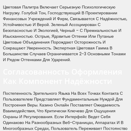
Цветовая Палитра Включает Серьезную Психологическую
Нагрузку. Голубой Тон, Господствующий В Проектировании
Финансовых Учреждений И Фирм, Связывается С Надёжностью,
Устойчивостью И Верой. Зеленый Ассоциирован С
Безопасностью И Экологией, Черный – С Премиальностью И
Изысканностью. Острые, Ядовитые Оттенки Или Путаные
Цветовые Объединения Порождают Осторожность И
Сокращают Уверенность. Экспертная Цветовая Гамма В
Большинстве Случаев Ограничивается 2-3 Основными Тонами
И Рядом Оттенками Для Ударений.
Согласованность Оформления
Как Компонент Надёжности
Постепенность Зрительного Языка На Всех Точках Контакта С
Пользователем Представляет Фундаментальным Нуждой Для
Построения Веры. Казино Онлайн Поставляет Ожидаемость
Взаимодействия, Что Критически Ключево Для Ощущения
Охраны И Регулирования. Если Интерфейс Ведет Себя
Одинаково На Разнообразных Веб-Страницах, Аппаратах И В
Многообразных Средах, Пользователь Переживает Постоянство