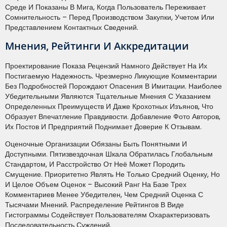
Среде И Показаны В Мига, Когда Пользователь Переживает
Сомнительность – Перед Производством Закупки, Учетом Или
Представлением Контактных Сведений.
Мнения, Рейтинги И Аккредитации
Проектирование Показа Рецензий Намного Действует На Их
Постигаемую Надежность. Чрезмерно Ликующие Комментарии
Без Подробностей Порождают Опасения В Имитации. Наиболее
Убедительными Являются Тщательные Мнения С Указанием
Определенных Преимуществ И Даже Крохотных Изъянов, Что
Образует Впечатление Правдивости. Добавление Фото Авторов,
Их Постов И Предприятий Поднимает Доверие К Отзывам.
Оценочные Организации Обязаны Быть Понятными И
Доступными. Пятизвездочная Шкала Обратилась Глобальным
Стандартом, И Расстройство От Неё Может Породить
Смущение. Приоритетно Являть Не Только Средний Оценку, Но
И Целое Объем Оценок – Высокий Ранг На Базе Трех
Комментариев Менее Убедителен, Чем Средний Оценка С
Тысячами Мнений. Распределение Рейтингов В Виде
Гистограммы Содействует Пользователям Охарактеризовать
Последовательность Суждений.