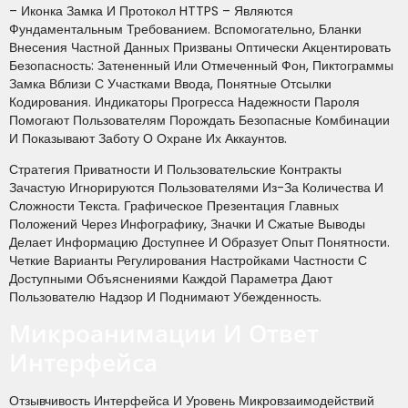
– Иконка Замка И Протокол HTTPS – Являются
Фундаментальным Требованием. Вспомогательно, Бланки
Внесения Частной Данных Призваны Оптически Акцентировать
Безопасность: Затененный Или Отмеченный Фон, Пиктограммы
Замка Вблизи С Участками Ввода, Понятные Отсылки
Кодирования. Индикаторы Прогресса Надежности Пароля
Помогают Пользователям Порождать Безопасные Комбинации
И Показывают Заботу О Охране Их Аккаунтов.
Стратегия Приватности И Пользовательские Контракты
Зачастую Игнорируются Пользователями Из-За Количества И
Сложности Текста. Графическое Презентация Главных
Положений Через Инфографику, Значки И Сжатые Выводы
Делает Информацию Доступнее И Образует Опыт Понятности.
Четкие Варианты Регулирования Настройками Частности С
Доступными Объяснениями Каждой Параметра Дают
Пользователю Надзор И Поднимают Убежденность.
Микроанимации И Ответ
Интерфейса
Отзывчивость Интерфейса И Уровень Микровзаимодействий