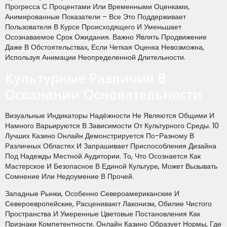
Прогресса С Процентами Или Временными Оценками,
Анимированные Показатели – Все Это Поддерживает
Пользователя В Курсе Происходящего И Уменьшает
Осознаваемое Срок Ожидания. Важно Являть Продвижение
Даже В Обстоятельствах, Если Четкая Оценка Невозможна,
Используя Анимации Неопределенной Длительности.
Культурные Различия В
Осознании Основательности
Визуальные Индикаторы Надёжности Не Являются Общими И
Намного Варьируются В Зависимости От Культурного Среды. 10
Лучших Казино Онлайн Демонстрируется По-Разному В
Различных Областях И Запрашивает Приспособления Дизайна
Под Надежды Местной Аудитории. То, Что Осознается Как
Мастерское И Безопасное В Единой Культуре, Может Вызывать
Сомнение Или Недоумение В Прочей.
Западные Рынки, Особенно Североамериканские И
Североевропейские, Расценивают Лаконизм, Обилие Чистого
Пространства И Умеренные Цветовые Постановления Как
Признаки Компетентности. Онлайн Казино Образует Нормы, Где