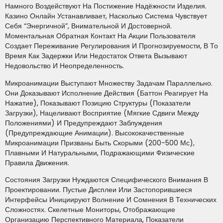
Намного Воздействуют На Постижение Надёжности Изделия.
Казино Онлайн Устанавливает, Насколько Система Чувствует
Себя “энергичной”, Внимательной И Достоверной.
Моментальная Обратная Контакт На Акции Пользователя
Создает Переживание Регулирования И Прогнозируемости, В То
Время Как Задержки Или Недостаток Ответа Вызывают
Недовольство И Неопределенность.
Микроанимации Выступают Множеству Задачам Параллельно.
Они Доказывают Исполнение Действия (баттон Реагирует На
Нажатие), Показывают Позицию Структуры (показатели
Загрузки), Нацеливают Восприятие (мягкие Сдвиги Между
Положениями) И Предупреждают Заблуждения
(предупреждающие Анимации). Высококачественные
Микроанимации Призваны Быть Скорыми (200-500 Мс),
Плавными И Натуральными, Подражающими Физические
Правила Движения.
Состояния Загрузки Нуждаются Специфического Внимания В
Проектировании. Пустые Дисплеи Или Застопорившиеся
Интерфейсы Инициируют Волнение И Сомнения В Технических
Сложностях. Скелетные Мониторы, Отображающие
Организацию Перспективного Материала, Показатели