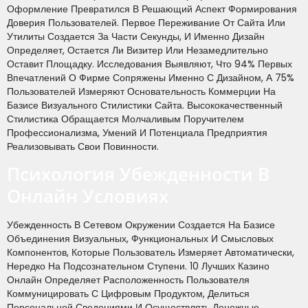
Оформление Превратился В Решающий Аспект Формирования
Доверия Пользователей. Первое Переживание От Сайта Или
Утилиты Создается За Части Секунды, И Именно Дизайн
Определяет, Остается Ли Визитер Или Незамедлительно
Оставит Площадку. Исследования Выявляют, Что 94% Первых
Впечатлений О Фирме Сопряжены Именно С Дизайном, А 75%
Пользователей Измеряют Основательность Коммерции На
Базисе Визуального Стилистики Сайта. Высококачественный
Стилистика Обращается Молчаливым Поручителем
Профессионализма, Умений И Потенциала Предприятия
Реализовывать Свои Повинности.
Психология Убежденности В
Онлайн Условиях
Убежденность В Сетевом Окружении Создается На Базисе
Объединения Визуальных, Функциональных И Смысловых
Компонентов, Которые Пользователь Измеряет Автоматически,
Нередко На Подсознательном Ступени. 10 Лучших Казино
Онлайн Определяет Расположенность Пользователя
Коммуницировать С Цифровым Продуктом, Делиться
Персональной Сведениями И Осуществлять Денежные