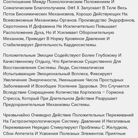
Соотношение Между Психологическим Положением И
Соматическим Благополучием. Get X Запускает В Теле Весь
Поток Биохимических Механизмов, Хорошо Действующих На
Всевозможные Механизмы Органов. Производство Эндорфинов,
Серотонина И Дофамина Не Исключительно Повышает
Расположение Духа, Но И Усиливает Оборонительную
Механизм, Приводит В Норму Кровяное Давление И
Стабилизирует Деятельность Кардиосистемы.
Положительные Эмоции Содействуют Более Глубокому И
Качественному Отдыху, Что Критически Существенно Для
Восстановления Системы. Люди, Систематически
Испытывающие Эмоциональный Всплеск, Фиксируют
Увеличение Энергичности, Уменьшение Числа Простудных
Заболеваний И Всеобщее Усиление Здоровья. Это Случается
Вследствие Сокращению Количества Кортизола – Гормона
Стресса, Который При Длительном Действии Разрушает
Предохранительные Механизмы Системы.
Чрезвычайно Очевидно Действие Положительных Переживаний
На Гастроэнтерологическую Систему. Давление И Негативные
Переживания Нередко Стимулируют Проблемы С Желудком,
Сбои Аппетита И Усвоения Полезных Элементов. Приятные