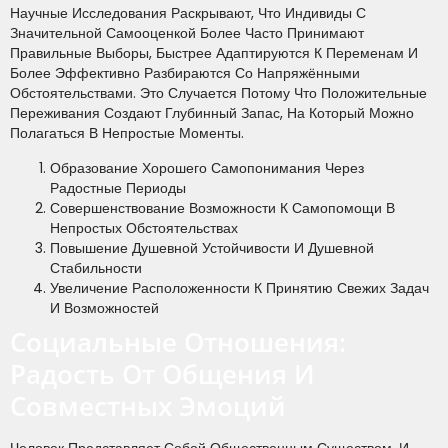
Научные Исследования Раскрывают, Что Индивиды С
Значительной Самооценкой Более Часто Принимают
Правильные Выборы, Быстрее Адаптируются К Переменам И
Более Эффективно Разбираются Со Напряжёнными
Обстоятельствами. Это Случается Потому Что Положительные
Переживания Создают Глубинный Запас, На Который Можно
Полагаться В Непростые Моменты.
Образование Хорошего Самопонимания Через
Радостные Периоды
Совершенствование Возможности К Самопомощи В
Непростых Обстоятельствах
Повышение Душевной Устойчивости И Душевной
Стабильности
Увеличение Расположенности К Принятию Свежих Задач
И Возможностей
Социальные Отношения:
Радость От Общения И
Совместных Эмоций
Человек Представляет Собой Общественным Существом, И