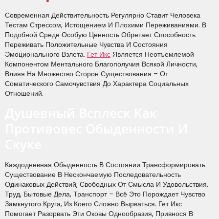
Современная Действительность Регулярно Ставит Человека
Тестам Стрессом, Истощением И Плохими Переживаниями. В
Подобной Среде Особую Ценность Обретает Способность
Переживать Положительные Чувства И Состояния
Эмоционального Взлета.
Гет Икс
Является Неотъемлемой
Компонентом Ментального Благополучия Всякой Личности,
Влияя На Множество Сторон Существования – От
Соматического Самочувствия До Характера Социальных
Отношений.
Душевный Всплеск Как
Противовес Обыденности И
Скуке
Каждодневная Обыденность В Состоянии Трансформировать
Существование В Нескончаемую Последовательность
Одинаковых Действий, Свободных От Смысла И Удовольствия.
Труд, Бытовые Дела, Транспорт – Всё Это Порождает Чувство
Замкнутого Круга, Из Коего Сложно Вырваться. Гет Икс
Помогает Разорвать Эти Оковы Однообразия, Привнося В