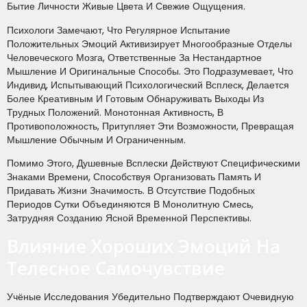
Бытие Личности Живые Цвета И Свежие Ощущения.
Психологи Замечают, Что Регулярное Испытание
Положительных Эмоций Активизирует Многообразные Отделы
Человеческого Мозга, Ответственные За Нестандартное
Мышление И Оригинальные Способы. Это Подразумевает, Что
Индивид, Испытывающий Психологический Всплеск, Делается
Более Креативным И Готовым Обнаруживать Выходы Из
Трудных Положений. Монотонная Активность, В
Противоположность, Притупляет Эти Возможности, Превращая
Мышление Обычным И Ограниченным.
Помимо Этого, Душевные Всплески Действуют Специфическими
Знаками Времени, Способствуя Организовать Память И
Придавать Жизни Значимость. В Отсутствие Подобных
Периодов Сутки Объединяются В Монолитную Смесь,
Затрудняя Созданию Ясной Временной Перспективы.
Влияние Хороших Эмоций На
Телесное Самочувствие
Учёные Исследования Убедительно Подтверждают Очевидную