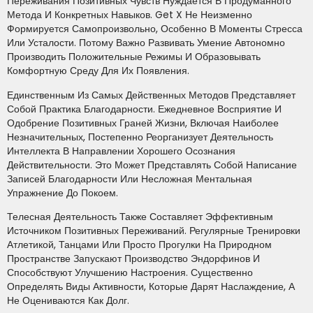
Переживания Позитивных Чувств Нуждается В Продуманного
Метода И Конкретных Навыков. Get X Не Неизменно
Формируется Самопроизвольно, Особенно В Моменты Стресса
Или Усталости. Потому Важно Развивать Умение Автономно
Производить Положительные Режимы И Образовывать
Комфортную Среду Для Их Появления.
Единственным Из Самых Действенных Методов Представляет
Собой Практика Благодарности. Ежедневное Восприятие И
Одобрение Позитивных Граней Жизни, Включая Наиболее
Незначительных, Постепенно Реорганизует Деятельность
Интеллекта В Направлении Хорошего Осознания
Действительности. Это Может Представлять Собой Написание
Записей Благодарности Или Несложная Ментальная
Упражнение До Покоем.
Телесная Деятельность Также Составляет Эффективным
Источником Позитивных Переживаний. Регулярные Тренировки
Атлетикой, Танцами Или Просто Прогулки На Природном
Пространстве Запускают Производство Эндорфинов И
Способствуют Улучшению Настроения. Существенно
Определять Виды Активности, Которые Дарят Наслаждение, А
Не Оцениваются Как Долг.