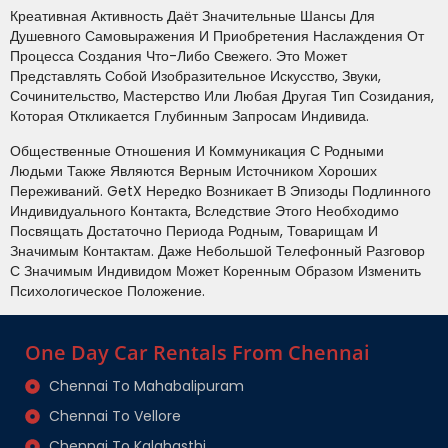
Креативная Активность Даёт Значительные Шансы Для
Душевного Самовыражения И Приобретения Наслаждения От
Процесса Создания Что-Либо Свежего. Это Может
Представлять Собой Изобразительное Искусство, Звуки,
Сочинительство, Мастерство Или Любая Другая Тип Созидания,
Которая Откликается Глубинным Запросам Индивида.
Общественные Отношения И Коммуникация С Родными
Людьми Также Являются Верным Источником Хороших
Переживаний. GetX Нередко Возникает В Эпизоды Подлинного
Индивидуального Контакта, Вследствие Этого Необходимо
Посвящать Достаточно Периода Родным, Товарищам И
Значимым Контактам. Даже Небольшой Телефонный Разговор
С Значимым Индивидом Может Коренным Образом Изменить
Психологическое Положение.
One Day Car Rentals From Chennai
Chennai To Mahabalipuram
Chennai To Vellore
Chennai To Kalahasthi