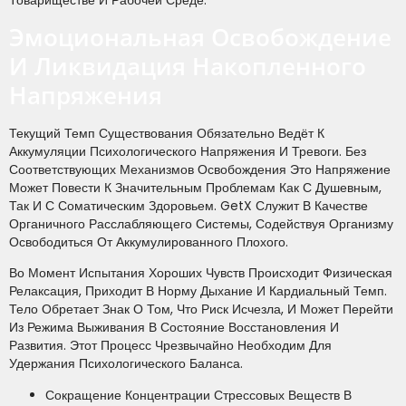
Товариществе И Рабочей Среде.
Эмоциональная Освобождение
И Ликвидация Накопленного
Напряжения
Текущий Темп Существования Обязательно Ведёт К
Аккумуляции Психологического Напряжения И Тревоги. Без
Соответствующих Механизмов Освобождения Это Напряжение
Может Повести К Значительным Проблемам Как С Душевным,
Так И С Соматическим Здоровьем. GetX Служит В Качестве
Органичного Расслабляющего Системы, Содействуя Организму
Освободиться От Аккумулированного Плохого.
Во Момент Испытания Хороших Чувств Происходит Физическая
Релаксация, Приходит В Норму Дыхание И Кардиальный Темп.
Тело Обретает Знак О Том, Что Риск Исчезла, И Может Перейти
Из Режима Выживания В Состояние Восстановления И
Развития. Этот Процесс Чрезвычайно Необходим Для
Удержания Психологического Баланса.
Сокращение Концентрации Стрессовых Веществ В