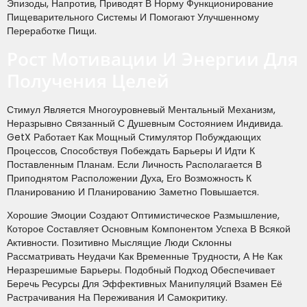
Эпизоды, Напротив, Приводят В Норму Функционирование
Пищеварительного Системы И Помогают Улучшенному
Переработке Пищи.
Рост Мотивации И Энергии Для
Получения Целей
Стимул Является Многоуровневый Ментальный Механизм,
Неразрывно Связанный С Душевным Состоянием Индивида.
GetX Работает Как Мощный Стимулятор Побуждающих
Процессов, Способствуя Побеждать Барьеры И Идти К
Поставленным Планам. Если Личность Располагается В
Приподнятом Расположении Духа, Его Возможность К
Планированию И Планированию Заметно Повышается.
Хорошие Эмоции Создают Оптимистическое Размышление,
Которое Составляет Основным Компонентом Успеха В Всякой
Активности. Позитивно Мыслящие Люди Склонны
Рассматривать Неудачи Как Временные Трудности, А Не Как
Неразрешимые Барьеры. Подобный Подход Обеспечивает
Беречь Ресурсы Для Эффективных Манипуляций Взамен Её
Растрачивания На Переживания И Самокритику.