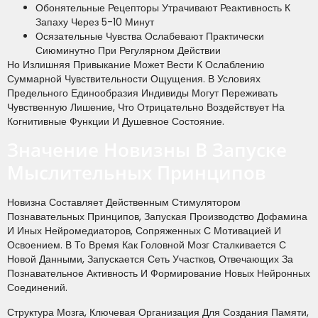
Обонятельные Рецепторы Утрачивают Реактивность К
Запаху Через 5-10 Минут
Осязательные Чувства Ослабевают Практически
Сиюминутно При Регулярном Действии
Но Излишняя Привыкание Может Вести К Ослаблению
Суммарной Чувствительности Ощущения. В Условиях
Предельного Единообразия Индивиды Могут Переживать
Чувственную Лишение, Что Отрицательно Воздействует На
Когнитивные Функции И Душевное Состояние.
Значение Новизны В Запуске
Мыслительных Принципов
Новизна Составляет Действенным Стимулятором
Познавательных Принципов, Запуская Производство Дофамина
И Иных Нейромедиаторов, Сопряженных С Мотивацией И
Освоением. В То Время Как Головной Мозг Сталкивается С
Новой Данными, Запускается Сеть Участков, Отвечающих За
Познавательное Активность И Формирование Новых Нейронных
Соединений.
Структура Мозга, Ключевая Организация Для Создания Памяти,