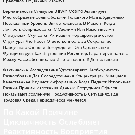
Средством От Данных Избытка.
Вариативность Стимулов В Irwin Casino Активирует
Многообразные Зоны Оболочки Головного Мозга, Удерживая
Повышенный Уровень Внимательности. В Момент Когда
Личность Соприкасается С Свежими Или Изменчивыми
Стимулами, Случается Активация Норадренергической
Структуры, Что Несет Ответственность За Сохранение
Наилучшего Степени Возбуждения. Эта Организация
Функционирует Как Внутренний Регулятор, Гарантируя Баланс
Между Расслабленностью И Готовностью К Деятельности.
Фактические Исследования Удостоверяют Необходимость
Разнообразия Для Сосредоточения Концентрации. Учащиеся
Качественнее Изучают Информацию, Когда Педагог Использует
Разные Приемы Изложения Данных. Сотрудники Офисов
Показывают Усиленную Продуктивность В Ситуациях, Где
Трудовая Среда Периодически Меняется.
По Какой Причине
Цикличность Ослабляет
Реактивность Восприятия