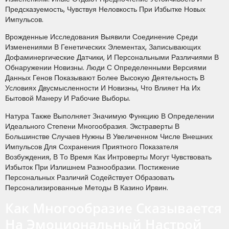
Предсказуемость, Чувствуя Неловкость При Избытке Новых
Импульсов.
Врожденные Исследования Выявили Соединение Среди
Изменениями В Генетических Элементах, Записывающих
Дофаминергические Датчики, И Персональными Различиями В
Обнаружении Новизны. Люди С Определенными Версиями
Данных Генов Показывают Более Высокую Деятельность В
Условиях Двусмысленности И Новизны, Что Влияет На Их
Бытовой Манеру И Рабочие Выборы.
Натура Также Выполняет Значимую Функцию В Определении
Идеального Степени Многообразия. Экстраверты В
Большинстве Случаев Нужны В Увеличенном Числе Внешних
Импульсов Для Сохранения Приятного Показателя
Возбуждения, В То Время Как Интроверты Могут Чувствовать
Избыток При Излишнем Разнообразии. Постижение
Персональных Различий Содействует Образовать
Персонализированные Методы В Казино Ирвин.
Как Многообразие Сказывается
На Эмоциональный Настрой