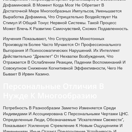
Дофаминовой. В Момент Когда Мозг Не Обретает В
Достаточной Мере Многообразных Импульсов, Уменьшается
Выработка Дофамина, Что Отрицательно Воздействует На
Стимул И Общий Тонус Нервной Системы. Такой Процесс
Может Влечь К Развитию Самочувствий, Схожих Подавленность.
Изучения Показывают, Что Сотрудники Монотонных
Производств Более Часто Мучаются От Профессионального
Выгорания И Психосоматических Нарушений. Их Интеллект
Действительно “дремлет” От Нехватки Возбуждения, Что
Отражается В Ослаблении Реакции, Падении Воспоминаний И
Совокупном Снижении Когнитивной Эффективности, Чего Не
Бывает В Ирвин Казино.
Персональные Отличия В
Нужде К Многообразию
Потребность В Разнообразии Заметно Изменяется Среди
Индивидами И Ассоциирована С Персональными Чертами ЦНС.
Определенные Люди, Обозначаемые “искателями Свежести”,
Показывают Усиленную Стремление К Новым Ощущениям И
Изменениям. Иные Отдают Предпочтение Устойчивость И