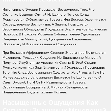
Интенсивные Эмоции Повышают Возможность Того, Что
Сознание Выделит Случай Из Единого Потока. Когда
Формируется Субъективное Тревога Или Восторг, Укрепляется
Сосредоточение Восприятия, А Значит, Повышается
Вероятность Обнаружить И Удержать Значительное Количество
Нюансов. В Похожие Моменты Субъект Точнее Удерживает
Очередность Манипуляций, Центральные Выражения,
Обстановку И Взаимосвязанные Соединения.
При Большом Аффективном Степени Энергичнее Включаются
Механизмы Фиксации: Сведения Не Единственно Минует, А
Получает Углубленную Анализ. 7k Casino В Этой Стадии
Функционирует Как Знак Значимости И Усиливает Перспективу
Того, Что След Воспоминания Сделается Устойчивым. Тем Не
Менее Характер Запоминания Диктуется Не Единственно От
Силы Эмоций, Но И От Их Разновидности: Тревога
Ограничивает Восприятие, А Мирная Убежденность
Поддерживает Видеть Картину Полнее.
Насыщенные Ощущения Как
Сигналы Значимых Мгновений