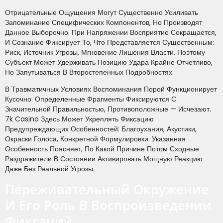
Отрицательные Ощущения Могут Существенно Усиливать
Запоминание Специфических Компонентов, Но Производят
Данное Выборочно. При Напряжении Восприятие Сокращается,
И Сознание Фиксирует То, Что Представляется Существенным:
Риск, Источник Угрозы, Мгновение Лишения Власти. Поэтому
Субъект Может Удерживать Позицию Удара Крайне Отчетливо,
Но Запутываться В Второстепенных Подробностях.
В Травматичных Условиях Воспоминания Порой Функционирует
Кусочно: Определенные Фрагменты Фиксируются С
Значительной Правильностью, Противоположные — Исчезают.
7k Casino Здесь Может Укреплять Фиксацию
Предупреждающих Особенностей: Благоухания, Акустики,
Окраски Голоса, Конкретной Формулировки. Указанная
Особенность Поясняет, По Какой Причине Потом Сходные
Раздражители В Состоянии Активировать Мощную Реакцию
Даже Без Реальной Угрозы.
Переживательный Окружение
И Его Роль В Воспроизведении
Фиксаций