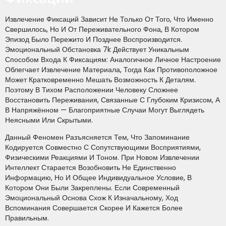
Извлечение Фиксаций Зависит Не Только От Того, Что Именно
Свершилось, Но И От Переживательного Фона, В Котором
Эпизод Было Пережито И Позднее Воспроизводится.
Эмоциональный Обстановка 7k Действует Уникальным
Способом Входа К Фиксациям: Аналогичное Личное Настроение
Облегчает Извлечение Материала, Тогда Как Противоположное
Может Кратковременно Мешать Возможность К Деталям.
Поэтому В Тихом Расположении Человеку Сложнее
Восстановить Переживания, Связанные С Глубоким Кризисом, А
В Напряжённом — Благоприятные Случаи Могут Выглядеть
Неясными Или Скрытыми.
Данный Феномен Разъясняется Тем, Что Запоминание
Кодируется Совместно С Сопутствующими Восприятиями,
Физическими Реакциями И Тоном. При Новом Извлечении
Интеллект Старается Возобновить Не Единственно
Информацию, Но И Общее Индивидуальное Условие, В
Котором Они Были Закреплены. Если Современный
Эмоциональный Основа Схож К Изначальному, Ход
Вспоминания Совершается Скорее И Кажется Более
Правильным.