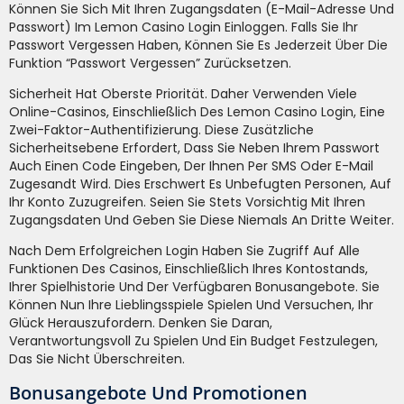
Können Sie Sich Mit Ihren Zugangsdaten (E-Mail-Adresse Und
Passwort) Im Lemon Casino Login Einloggen. Falls Sie Ihr
Passwort Vergessen Haben, Können Sie Es Jederzeit Über Die
Funktion “Passwort Vergessen” Zurücksetzen.
Sicherheit Hat Oberste Priorität. Daher Verwenden Viele
Online-Casinos, Einschließlich Des Lemon Casino Login, Eine
Zwei-Faktor-Authentifizierung. Diese Zusätzliche
Sicherheitsebene Erfordert, Dass Sie Neben Ihrem Passwort
Auch Einen Code Eingeben, Der Ihnen Per SMS Oder E-Mail
Zugesandt Wird. Dies Erschwert Es Unbefugten Personen, Auf
Ihr Konto Zuzugreifen. Seien Sie Stets Vorsichtig Mit Ihren
Zugangsdaten Und Geben Sie Diese Niemals An Dritte Weiter.
Nach Dem Erfolgreichen Login Haben Sie Zugriff Auf Alle
Funktionen Des Casinos, Einschließlich Ihres Kontostands,
Ihrer Spielhistorie Und Der Verfügbaren Bonusangebote. Sie
Können Nun Ihre Lieblingsspiele Spielen Und Versuchen, Ihr
Glück Herauszufordern. Denken Sie Daran,
Verantwortungsvoll Zu Spielen Und Ein Budget Festzulegen,
Das Sie Nicht Überschreiten.
Bonusangebote Und Promotionen