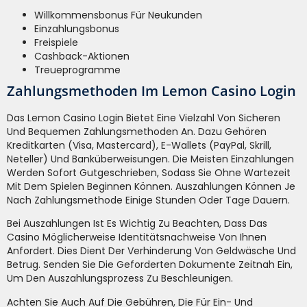
Willkommensbonus Für Neukunden
Einzahlungsbonus
Freispiele
Cashback-Aktionen
Treueprogramme
Zahlungsmethoden Im Lemon Casino Login
Das Lemon Casino Login Bietet Eine Vielzahl Von Sicheren
Und Bequemen Zahlungsmethoden An. Dazu Gehören
Kreditkarten (Visa, Mastercard), E-Wallets (PayPal, Skrill,
Neteller) Und Banküberweisungen. Die Meisten Einzahlungen
Werden Sofort Gutgeschrieben, Sodass Sie Ohne Wartezeit
Mit Dem Spielen Beginnen Können. Auszahlungen Können Je
Nach Zahlungsmethode Einige Stunden Oder Tage Dauern.
Bei Auszahlungen Ist Es Wichtig Zu Beachten, Dass Das
Casino Möglicherweise Identitätsnachweise Von Ihnen
Anfordert. Dies Dient Der Verhinderung Von Geldwäsche Und
Betrug. Senden Sie Die Geforderten Dokumente Zeitnah Ein,
Um Den Auszahlungsprozess Zu Beschleunigen.
Achten Sie Auch Auf Die Gebühren, Die Für Ein- Und