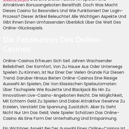
Attraktiven Bonusangeboten Bereithält. Doch Was Macht
Dieses Casino So Besonders Und Wie Funktioniert Der Login-
Prozess? Dieser Artikel Beleuchtet Alle Wichtigen Aspekte Und
Gibt Ihnen Einen Umfassenden Überblick Über Die Welt Des
Online-Glücksspiels.
Die Faszination Des Online-
Casinos
Online-Casinos Erfreuen Sich Seit Jahren Wachsender
Beliebtheit. Der Komfort, Von Zu Hause Aus Oder Unterwegs
Spielen Zu Können, Ist Nur Einer Der Vielen Gründe Für Diesen
Trend. Darüber Hinaus Bieten Online-Casinos Eine Riesige
Auswahl An Spielen, Die Von Klassischen Spielautomaten
Über Tischspiele Wie Roulette Und Blackjack Bis Hin Zu
Innovativen Live-Casino-Angeboten Reicht. Die Möglichkeit,
Mit Echtem Geld Zu Spielen Und Dabei Attraktive Gewinne Zu
Erzielen, Verstärkt Die Spannung Zusätzlich. Aber Es Geht
Nicht Nur Um Das Geld; Viele Spieler Schätzen Das Online-
Casino Als Eine Form Der Unterhaltung Und Entspannung.
Ein Wichtiger Aspekt Bei Der Auswahl Eines Online-Casinos Ist