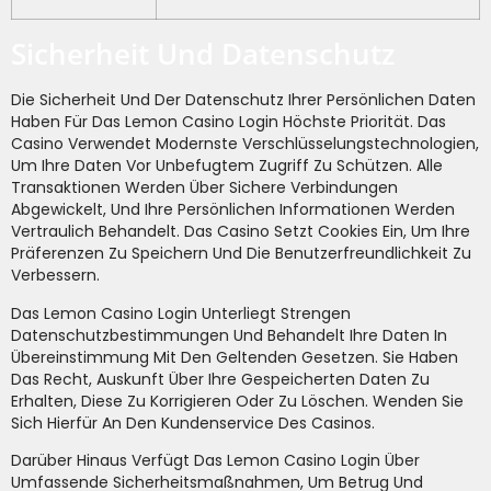
Sicherheit Und Datenschutz
Die Sicherheit Und Der Datenschutz Ihrer Persönlichen Daten
Haben Für Das Lemon Casino Login Höchste Priorität. Das
Casino Verwendet Modernste Verschlüsselungstechnologien,
Um Ihre Daten Vor Unbefugtem Zugriff Zu Schützen. Alle
Transaktionen Werden Über Sichere Verbindungen
Abgewickelt, Und Ihre Persönlichen Informationen Werden
Vertraulich Behandelt. Das Casino Setzt Cookies Ein, Um Ihre
Präferenzen Zu Speichern Und Die Benutzerfreundlichkeit Zu
Verbessern.
Das Lemon Casino Login Unterliegt Strengen
Datenschutzbestimmungen Und Behandelt Ihre Daten In
Übereinstimmung Mit Den Geltenden Gesetzen. Sie Haben
Das Recht, Auskunft Über Ihre Gespeicherten Daten Zu
Erhalten, Diese Zu Korrigieren Oder Zu Löschen. Wenden Sie
Sich Hierfür An Den Kundenservice Des Casinos.
Darüber Hinaus Verfügt Das Lemon Casino Login Über
Umfassende Sicherheitsmaßnahmen, Um Betrug Und