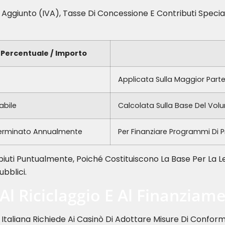
ggiunto (IVA), Tasse Di Concessione E Contributi Speciali
Percentuale / Importo
Applicata Sulla Maggior Parte 
abile
Calcolata Sulla Base Del Volu
erminato Annualmente
Per Finanziare Programmi Di 
uti Puntualmente, Poiché Costituiscono La Base Per La Leg
bblici.
 Al Riciclaggio E Al Finanzia
ne Italiana Richiede Ai Casinò Di Adottare Misure Di Conform