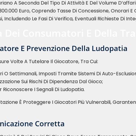
ariano A Seconda Del Tipo Di Attività E Del Volume D’affari P
00.000 Euro, Coprendo Tasse Di Concessione, Onorari E Co
, Includendo Le Fasi Di Verifica, Eventuali Richieste Di Int
a Dei Consumatori E Della Tr
catore E Prevenzione Della Ludopatia
re Volte A Tutelare Il Giocatore, Tra Cui:
eri O Settimanali, Imposti Tramite Sistemi Di Auto-Esclusi
izzazione Sui Rischi Di Dipendenza Dal Gioco;
Riconoscere I Segnali Di Ludopatia.
ntazione È Proteggere I Giocatori Più Vulnerabili, Garant
nicazione Corretta