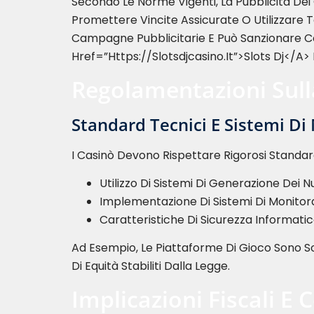
Secondo Le Norme Vigenti, La Pubblicità Dei
Promettere Vincite Assicurate O Utilizzare
Campagne Pubblicitarie E Può Sanzionare C
Href=”https://slotsdjcasino.it”>slots Dj</a>
Regolamentazioni Sulla
Standard Tecnici E Sistemi Di
I Casinò Devono Rispettare Rigorosi Standard
Utilizzo Di Sistemi Di Generazione Dei 
Implementazione Di Sistemi Di Monitora
Caratteristiche Di Sicurezza Informatic
Ad Esempio, Le Piattaforme Di Gioco Sono So
Di Equità Stabiliti Dalla Legge.
Implicazioni Fiscali E 