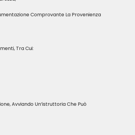
ocumentazione Comprovante La Provenienza
enti, Tra Cui:
ne, Avviando Un’istruttoria Che Può