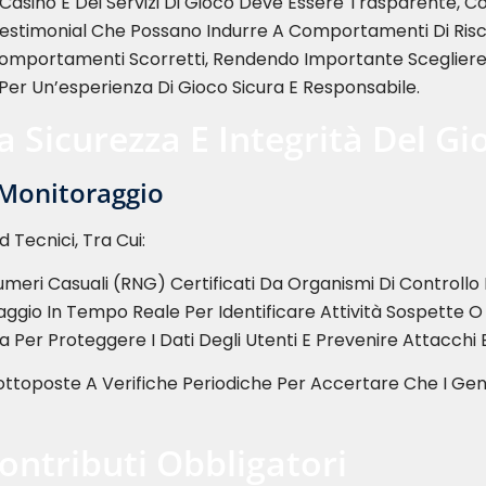
 Casinò E Dei Servizi Di Gioco Deve Essere Trasparente, C
 Testimonial Che Possano Indurre A Comportamenti Di Ri
omportamenti Scorretti, Rendendo Importante Scegliere 
 Per Un’esperienza Di Gioco Sicura E Responsabile.
 Sicurezza E Integrità Del Gi
 Monitoraggio
 Tecnici, Tra Cui:
Numeri Casuali (RNG) Certificati Da Organismi Di Controllo 
ggio In Tempo Reale Per Identificare Attività Sospette O 
a Per Proteggere I Dati Degli Utenti E Prevenire Attacchi E
ttoposte A Verifiche Periodiche Per Accertare Che I Gene
Contributi Obbligatori