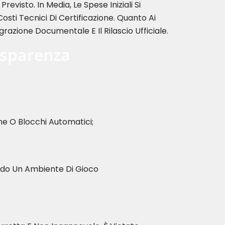
revisto. In Media, Le Spese Iniziali Si
sti Tecnici Di Certificazione. Quanto Ai
egrazione Documentale E Il Rilascio Ufficiale.
asparenza
one O Blocchi Automatici;
endo Un Ambiente Di Gioco