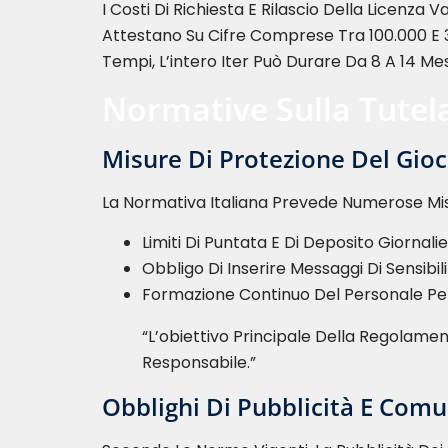
I Costi Di Richiesta E Rilascio Della Licenza V
Attestano Su Cifre Comprese Tra 100.000 E 3
Tempi, L’intero Iter Può Durare Da 8 A 14 Mesi
Normative Sulla Tutel
Misure Di Protezione Del Gio
La Normativa Italiana Prevede Numerose Misu
Limiti Di Puntata E Di Deposito Giornali
Obbligo Di Inserire Messaggi Di Sensibil
Formazione Continuo Del Personale Per 
“L’obiettivo Principale Della Regolame
Responsabile.”
Obblighi Di Pubblicità E Comu