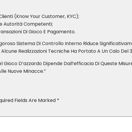
 Clienti (know Your Customer, KYC);
le Autorità Competenti;
Transazioni Di Gioco E Pagamento.
oso Sistema Di Controllo Interno Riduce Significativament
 Alcune Realizzazioni Tecniche Ha Portato A Un Calo Del 3
el Gioco D’azzardo Dipende Dall’efficacia Di Queste Misu
lle Nuove Minacce.”
quired Fields Are Marked
*