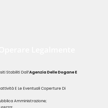
r Operare Legalmente
i Stabiliti Dall’
Agenzia Delle Dogane E
attività E Le Eventuali Coperture Di
 Pubblica Amministrazione;
urezza;