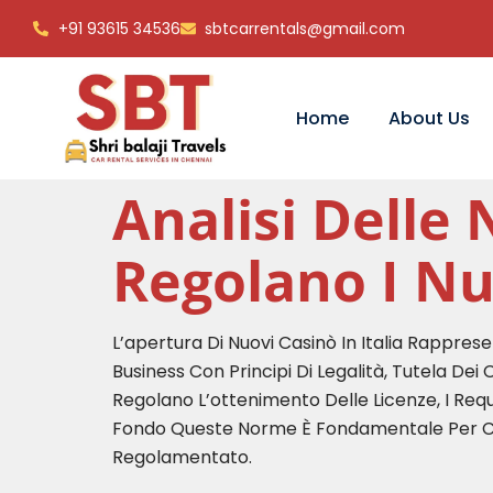
+91 93615 34536
sbtcarrentals@gmail.com
Home
About Us
Analisi Delle
Regolano I Nuo
L’apertura Di Nuovi Casinò In Italia Rappre
Business Con Principi Di Legalità, Tutela De
Regolano L’ottenimento Delle Licenze, I Requis
Fondo Queste Norme È Fondamentale Per Chi
Regolamentato.