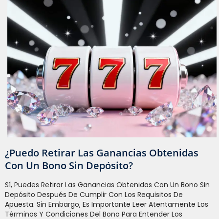
¿Puedo Retirar Las Ganancias Obtenidas
Con Un Bono Sin Depósito?
Sí, Puedes Retirar Las Ganancias Obtenidas Con Un Bono Sin
Depósito Después De Cumplir Con Los Requisitos De
Apuesta. Sin Embargo, Es Importante Leer Atentamente Los
Términos Y Condiciones Del Bono Para Entender Los