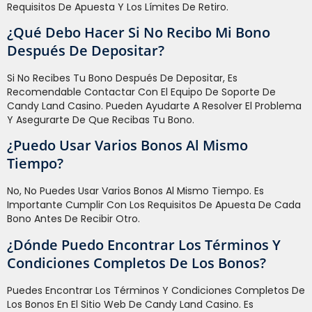
Requisitos De Apuesta Y Los Límites De Retiro.
¿Qué Debo Hacer Si No Recibo Mi Bono
Después De Depositar?
Si No Recibes Tu Bono Después De Depositar, Es
Recomendable Contactar Con El Equipo De Soporte De
Candy Land Casino. Pueden Ayudarte A Resolver El Problema
Y Asegurarte De Que Recibas Tu Bono.
¿Puedo Usar Varios Bonos Al Mismo
Tiempo?
No, No Puedes Usar Varios Bonos Al Mismo Tiempo. Es
Importante Cumplir Con Los Requisitos De Apuesta De Cada
Bono Antes De Recibir Otro.
¿Dónde Puedo Encontrar Los Términos Y
Condiciones Completos De Los Bonos?
Puedes Encontrar Los Términos Y Condiciones Completos De
Los Bonos En El Sitio Web De Candy Land Casino. Es