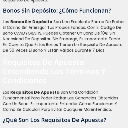
Bonos Sin Depósito: ¿Cómo Funcionan?
Los
Bonos Sin Depósito
Son Una Excelente Forma De Probar
El Casino Sin Arriesgar Tus Propios Fondos. Con El Código De
Bono CANDYGRATIS, Puedes Obtener Un Bono De 10€ Sin
Necesidad De Depositar. Sin Embargo, Es Importante Tener
En Cuenta Que Estos Bonos Tienen Un Requisito De Apuesta
De 50 Veces El Bono Y Están Válidos Durante 7 Días.
Requisitos De Apuesta:
Entendiendo Los Términos Y
Condiciones
Los
Requisitos De Apuesta
Son Una Condición
Fundamental Para Poder Retirar Las Ganancias Obtenidas
Con Un Bono. Es Importante Entender Cómo Funcionan Y
Cómo Se Calculan Para Evitar Cualquier Malentendido.
¿Qué Son Los Requisitos De Apuesta?