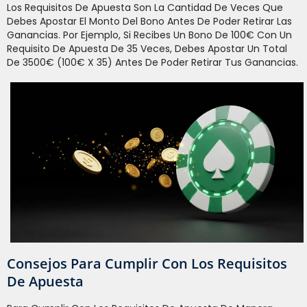
Los Requisitos De Apuesta Son La Cantidad De Veces Que
Debes Apostar El Monto Del Bono Antes De Poder Retirar Las
Ganancias. Por Ejemplo, Si Recibes Un Bono De 100€ Con Un
Requisito De Apuesta De 35 Veces, Debes Apostar Un Total
De 3500€ (100€ X 35) Antes De Poder Retirar Tus Ganancias.
Consejos Para Cumplir Con Los Requisitos
De Apuesta