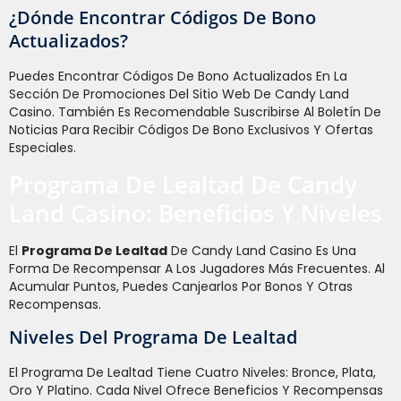
¿Dónde Encontrar Códigos De Bono
Actualizados?
Puedes Encontrar Códigos De Bono Actualizados En La
Sección De Promociones Del Sitio Web De Candy Land
Casino. También Es Recomendable Suscribirse Al Boletín De
Noticias Para Recibir Códigos De Bono Exclusivos Y Ofertas
Especiales.
Programa De Lealtad De Candy
Land Casino: Beneficios Y Niveles
El
Programa De Lealtad
De Candy Land Casino Es Una
Forma De Recompensar A Los Jugadores Más Frecuentes. Al
Acumular Puntos, Puedes Canjearlos Por Bonos Y Otras
Recompensas.
Niveles Del Programa De Lealtad
El Programa De Lealtad Tiene Cuatro Niveles: Bronce, Plata,
Oro Y Platino. Cada Nivel Ofrece Beneficios Y Recompensas