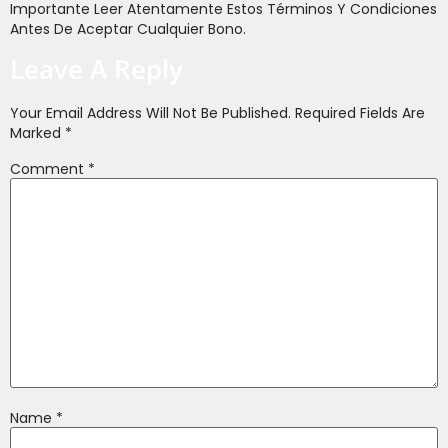
Importante Leer Atentamente Estos Términos Y Condiciones
Antes De Aceptar Cualquier Bono.
Leave A Reply
Your Email Address Will Not Be Published.
Required Fields Are
Marked
*
Comment
*
Name
*