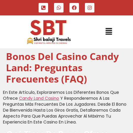
Bonos Del Casino Candy
Land: Preguntas
Frecuentes (FAQ)
En Este Artículo, Exploraremos Los Diferentes Bonos Que
Ofrece
Candy Land Casino
Y Responderemos A Las
Preguntas Más Frecuentes De Los Jugadores. Desde El Bono
De Bienvenida Hasta Los Giros Gratis, Detallaremos Cada
Aspecto Para Que Puedas Aprovechar Al Máximo Tu
Experiencia En Este Casino En Línea.