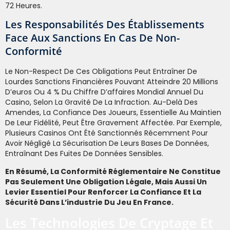
72 Heures.
Les Responsabilités Des Établissements
Face Aux Sanctions En Cas De Non-
Conformité
Le Non-Respect De Ces Obligations Peut Entraîner De
Lourdes Sanctions Financières Pouvant Atteindre 20 Millions
D’euros Ou 4 % Du Chiffre D’affaires Mondial Annuel Du
Casino, Selon La Gravité De La Infraction. Au-Delà Des
Amendes, La Confiance Des Joueurs, Essentielle Au Maintien
De Leur Fidélité, Peut Être Gravement Affectée. Par Exemple,
Plusieurs Casinos Ont Été Sanctionnés Récemment Pour
Avoir Négligé La Sécurisation De Leurs Bases De Données,
Entraînant Des Fuites De Données Sensibles.
En Résumé, La Conformité Réglementaire Ne Constitue
Pas Seulement Une Obligation Légale, Mais Aussi Un
Levier Essentiel Pour Renforcer La Confiance Et La
Sécurité Dans L’industrie Du Jeu En France.
Les Technologies De Cryptage Et