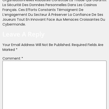
La Sécurité Des Données Personnelles Dans Les Casinos
Français. Ces Efforts Constants Témoignent De
L’engagement Du Secteur À Préserver La Confiance De Ses
Joueurs Tout En Innovant Face Aux Menaces Croissantes Du
Cybermonde.
Leave A Reply
Your Email Address Will Not Be Published.
Required Fields Are
Marked
*
Comment
*