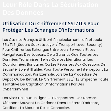
Leur Rôle Dans La Sécurisation
Des Données
Utilisation Du Chiffrement SSL/TLS Pour
Protéger Les Échanges D’informations
Les Casinos Français Utilisent Principalement Le Protocole
SSL/TLS (Secure Sockets Layer / Transport Layer Security)
Pour Chiffrer Les Échanges Entre Leurs Serveurs Et Les
Navigateurs Des Joueurs. Cela Garantit Que Toutes Les
Données Transmises, Telles Que Les Identifiants, Les
Coordonnées Bancaires Ou Les Réponses Aux Questions De
Sécurité, Soient Illisibles Pour Toute Personne Interceptant La
Communication. Par Exemple, Lors De La Procédure De
Dépôt Ou De Retrait, Le Chiffrement SSL/TLS Empêche Toute
Tentative De Captation D’informations Par Des
Cybercriminels.
Les Sites De Jeux En Ligne Qui Respectent Ces Normes
Affichent Souvent Un Cadenas Dans La Barre D’adresse,
Certifiant La Sécurité De La Connexion.