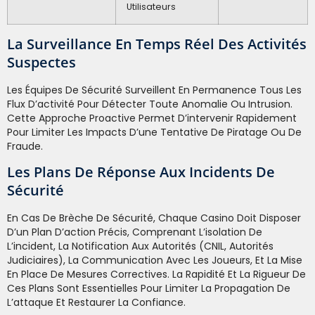
Utilisateurs
La Surveillance En Temps Réel Des Activités
Suspectes
Les Équipes De Sécurité Surveillent En Permanence Tous Les
Flux D’activité Pour Détecter Toute Anomalie Ou Intrusion.
Cette Approche Proactive Permet D’intervenir Rapidement
Pour Limiter Les Impacts D’une Tentative De Piratage Ou De
Fraude.
Les Plans De Réponse Aux Incidents De
Sécurité
En Cas De Brèche De Sécurité, Chaque Casino Doit Disposer
D’un Plan D’action Précis, Comprenant L’isolation De
L’incident, La Notification Aux Autorités (CNIL, Autorités
Judiciaires), La Communication Avec Les Joueurs, Et La Mise
En Place De Mesures Correctives. La Rapidité Et La Rigueur De
Ces Plans Sont Essentielles Pour Limiter La Propagation De
L’attaque Et Restaurer La Confiance.