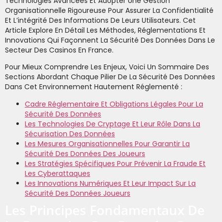
Technologies Avancées Et Adopter Une Gestion
Organisationnelle Rigoureuse Pour Assurer La Confidentialité
Et L’intégrité Des Informations De Leurs Utilisateurs. Cet
Article Explore En Détail Les Méthodes, Réglementations Et
Innovations Qui Façonnent La Sécurité Des Données Dans Le
Secteur Des Casinos En France.
Pour Mieux Comprendre Les Enjeux, Voici Un Sommaire Des
Sections Abordant Chaque Pilier De La Sécurité Des Données
Dans Cet Environnement Hautement Réglementé :
Cadre Réglementaire Et Obligations Légales Pour La
Sécurité Des Données
Les Technologies De Cryptage Et Leur Rôle Dans La
Sécurisation Des Données
Les Mesures Organisationnelles Pour Garantir La
Sécurité Des Données Des Joueurs
Les Stratégies Spécifiques Pour Prévenir La Fraude Et
Les Cyberattaques
Les Innovations Numériques Et Leur Impact Sur La
Sécurité Des Données Joueurs
Les Principes Fondamentaux De