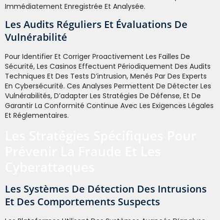
Immédiatement Enregistrée Et Analysée.
Les Audits Réguliers Et Évaluations De
Vulnérabilité
Pour Identifier Et Corriger Proactivement Les Failles De
Sécurité, Les Casinos Effectuent Périodiquement Des Audits
Techniques Et Des Tests D’intrusion, Menés Par Des Experts
En Cybersécurité. Ces Analyses Permettent De Détecter Les
Vulnérabilités, D’adapter Les Stratégies De Défense, Et De
Garantir La Conformité Continue Avec Les Exigences Légales
Et Réglementaires.
Les Stratégies Spécifiques Pour
Prévenir La Fraude Et Les
Cyberattaques
Les Systèmes De Détection Des Intrusions
Et Des Comportements Suspects