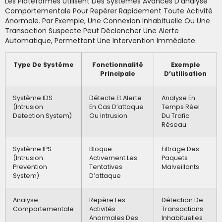
Les Plateformes Utilisent Des Systèmes Avancés D’analyse
Comportementale Pour Repérer Rapidement Toute Activité
Anormale. Par Exemple, Une Connexion Inhabituelle Ou Une
Transaction Suspecte Peut Déclencher Une Alerte
Automatique, Permettant Une Intervention Immédiate.
Type De Système
Fonctionnalité
Exemple
Principale
D’utilisation
Système IDS
Détecte Et Alerte
Analyse En
(Intrusion
En Cas D’attaque
Temps Réel
Detection System)
Ou Intrusion
Du Trafic
Réseau
Système IPS
Bloque
Filtrage Des
(Intrusion
Activement Les
Paquets
Prevention
Tentatives
Malveillants
System)
D’attaque
Analyse
Repère Les
Détection De
Comportementale
Activités
Transactions
Anormales Des
Inhabituelles