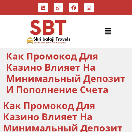
Как Промокод Для
Казино Влияет На
Минимальный Депозит
И Пополнение Счета
Как Промокод Для
Казино Влияет На
Минимальный Депозит