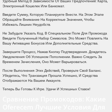
Удобный Метод В Зависимости От Ваших Предпочтений: Карта,
Электронный Кошелек Или Банкомат.
Введите Сумму, Которую Планируете Внести. На Этом Этапе
Обращайте Внимание На Корректные Значения, Чтобы
Избежать Лишних Неудобств.
Не Забудьте Указать Код. В Специальном Поле Для Промокода
Введите Полученный Набор Символов. Это Может Повлиять На
Вашу Активацию Бонусов Или Дополнительные Средства.
Завершите Процесс, Нажав Кнопку Подтверждения. Дождитесь
Уведомления Об Успешном Пополнении. Важно Следить За
Временем Зачисления, Оно Может Варьироваться.
После Выполнения Этих Действий, Проверьте Свой Баланс.
Убедитесь, Что Транзакция Прошла Успешно, И Средства
Отображаются На Вашем Аккаунте.
Теперь Вы Готовы К Игре. Удачи И Успешных Ставок!
Сравнение Промокодов: Какие
Oferecem Лучшие Условия Для