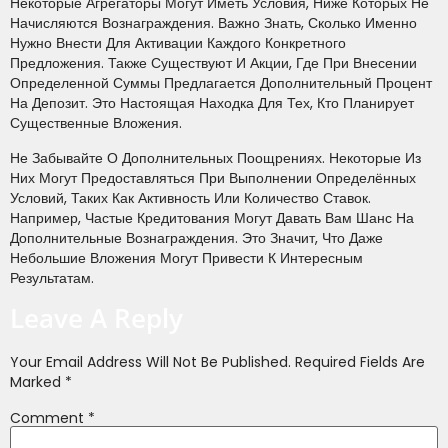
Некоторые Агрегаторы Могут Иметь Условия, Ниже Которых Не
Начисляются Вознаграждения. Важно Знать, Сколько Именно
Нужно Внести Для Активации Каждого Конкретного
Предложения. Также Существуют И Акции, Где При Внесении
Определенной Суммы Предлагается Дополнительный Процент
На Депозит. Это Настоящая Находка Для Тех, Кто Планирует
Существенные Вложения.
Не Забывайте О Дополнительных Поощрениях. Некоторые Из
Них Могут Предоставляться При Выполнении Определённых
Условий, Таких Как Активность Или Количество Ставок.
Например, Частые Кредитования Могут Давать Вам Шанс На
Дополнительные Вознаграждения. Это Значит, Что Даже
Небольшие Вложения Могут Привести К Интересным
Результатам.
Leave A Reply
Your Email Address Will Not Be Published.
Required Fields Are
Marked
*
Comment
*