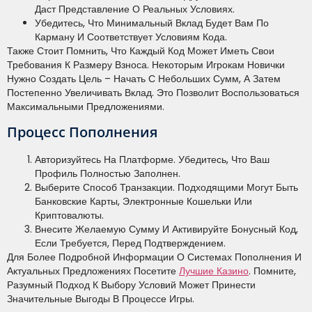
Даст Представление О Реальных Условиях.
Убедитесь, Что Минимальный Вклад Будет Вам По
Карману И Соответствует Условиям Кода.
Также Стоит Помнить, Что Каждый Код Может Иметь Свои
Требования К Размеру Взноса. Некоторым Игрокам Новички
Нужно Создать Цель – Начать С Небольших Сумм, А Затем
Постепенно Увеличивать Вклад. Это Позволит Воспользоваться
Максимальными Предложениями.
Процесс Пополнения
Авторизуйтесь На Платформе. Убедитесь, Что Ваш
Профиль Полностью Заполнен.
Выберите Способ Транзакции. Подходящими Могут Быть
Банковские Карты, Электронные Кошельки Или
Криптовалюты.
Внесите Желаемую Сумму И Активируйте Бонусный Код,
Если Требуется, Перед Подтверждением.
Для Более Подробной Информации О Системах Пополнения И
Актуальных Предложениях Посетите
Лучшие Казино
. Помните,
Разумный Подход К Выбору Условий Может Принести
Значительные Выгоды В Процессе Игры.