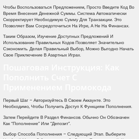
Чтобы Воспользоваться Предложением, Просто Введите Код Во
Время Внесения Денежной Суммы. Система Автоматически
Скорректирует Необходимую Сумму Для Транзакции. Это
Позволяет Вам Сосредоточиться На Игре, А Не На Финансах.
Таким Образом, Изучение Доступных Предложений И
Использование Правильных Кодов Позволяет Значительно
Сэкономить. Делая Правильный Выбор, Можно Выгодно Начать
Свое Приключение В Азартных Играх.
Пошаговая Инструкция: Как
Пополнить Счет С
Применением Промокода
Первый Шаг – Авторизуйтесь В Своем Аккаунте. Это
Необходимо, Чтобы Получить Доступ К Функциям Пополнения.
Затем Перейдите В Раздел Финансов. Обычно Он Обозначен
Как “Пополнение” Или “Депозит”.
Выбор Способа Пополнения – Следующий Этап. Выберите