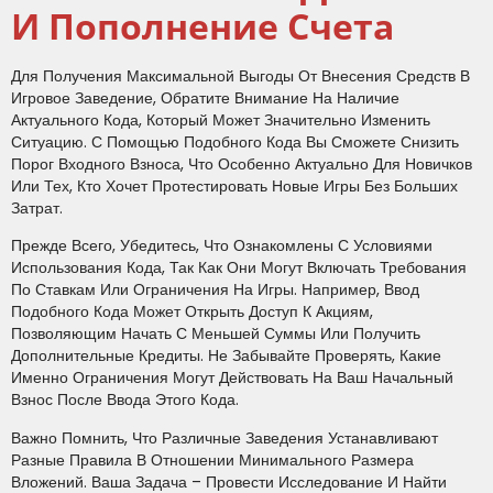
И Пополнение Счета
Для Получения Максимальной Выгоды От Внесения Средств В
Игровое Заведение, Обратите Внимание На Наличие
Актуального Кода, Который Может Значительно Изменить
Ситуацию. С Помощью Подобного Кода Вы Сможете Снизить
Порог Входного Взноса, Что Особенно Актуально Для Новичков
Или Тех, Кто Хочет Протестировать Новые Игры Без Больших
Затрат.
Прежде Всего, Убедитесь, Что Ознакомлены С Условиями
Использования Кода, Так Как Они Могут Включать Требования
По Ставкам Или Ограничения На Игры. Например, Ввод
Подобного Кода Может Открыть Доступ К Акциям,
Позволяющим Начать С Меньшей Суммы Или Получить
Дополнительные Кредиты. Не Забывайте Проверять, Какие
Именно Ограничения Могут Действовать На Ваш Начальный
Взнос После Ввода Этого Кода.
Важно Помнить, Что Различные Заведения Устанавливают
Разные Правила В Отношении Минимального Размера
Вложений. Ваша Задача – Провести Исследование И Найти