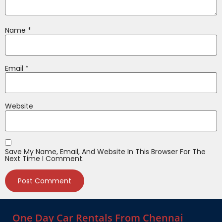
Name
*
Email
*
Website
Save My Name, Email, And Website In This Browser For The
Next Time I Comment.
One Day Car Rentals From Chennai