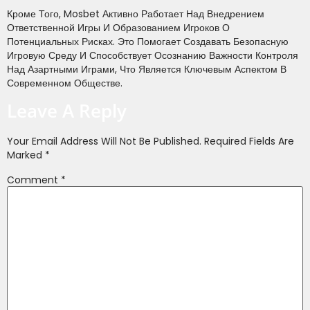
Кроме Того, Mosbet Активно Работает Над Внедрением
Ответственной Игры И Образованием Игроков О
Потенциальных Рисках. Это Помогает Создавать Безопасную
Игровую Среду И Способствует Осознанию Важности Контроля
Над Азартными Играми, Что Является Ключевым Аспектом В
Современном Обществе.
Leave A Reply
Your Email Address Will Not Be Published.
Required Fields Are
Marked
*
Comment
*