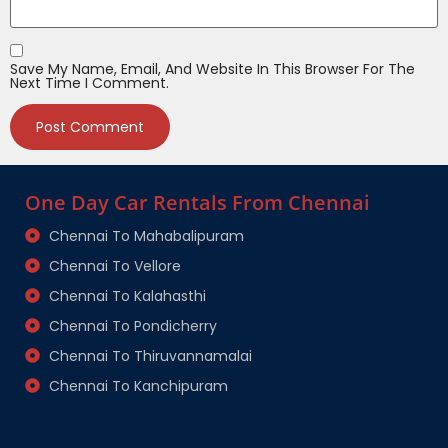
Save My Name, Email, And Website In This Browser For The
Next Time I Comment.
One Day Car Rentals From Chennai
Chennai To Mahabalipuram
Chennai To Vellore
Chennai To Kalahasthi
Chennai To Pondicherry
Chennai To Thiruvannamalai
Chennai To Kanchipuram