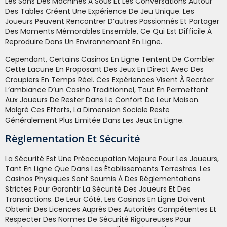
Les Sons Des Machines À Sous Et Les Conversations Autour
Des Tables Créent Une Expérience De Jeu Unique. Les
Joueurs Peuvent Rencontrer D’autres Passionnés Et Partager
Des Moments Mémorables Ensemble, Ce Qui Est Difficile À
Reproduire Dans Un Environnement En Ligne.
Cependant, Certains Casinos En Ligne Tentent De Combler
Cette Lacune En Proposant Des Jeux En Direct Avec Des
Croupiers En Temps Réel. Ces Expériences Visent À Recréer
L’ambiance D’un Casino Traditionnel, Tout En Permettant
Aux Joueurs De Rester Dans Le Confort De Leur Maison.
Malgré Ces Efforts, La Dimension Sociale Reste
Généralement Plus Limitée Dans Les Jeux En Ligne.
Règlementation Et Sécurité
La Sécurité Est Une Préoccupation Majeure Pour Les Joueurs,
Tant En Ligne Que Dans Les Établissements Terrestres. Les
Casinos Physiques Sont Soumis À Des Réglementations
Strictes Pour Garantir La Sécurité Des Joueurs Et Des
Transactions. De Leur Côté, Les Casinos En Ligne Doivent
Obtenir Des Licences Auprès Des Autorités Compétentes Et
Respecter Des Normes De Sécurité Rigoureuses Pour