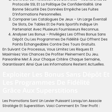
Protocole SSL Et La Politique De Confidentialité. Une
Bonne Sécurité Des Données Empêche Les Fuites
D’informations Personnelles.
Comparer Les Catalogues De Jeux – Un Large Éventail
De Slots, De Tables Et De Paris Sportifs Indique Un
Partenariat Avec Plusieurs Fournisseurs Reconnus.
Analyser Les Bonus – Privilégiez Les Offres Bonus Sans
Dépôt Ou Les Programmes De Fidélité Qui Offrent Des
Points Échangeables Contre Des Tours Gratuits.
En Suivant Ce Processus, Vous Limitez Les Risques Et
Maximisez Vos Chances De Profiter Pleinement Du Jeu.
Pareonline Met À Jour Chaque Critère Chaque Semaine,
Garantissant Ainsi Que Les Informations Restent Actuelles.
Exploiter Les Bonus Sans Dépôt Et
Les Programmes De Fidélité
Grâce Aux Superstitions
Les Promotions Sont Un Levier Puissant Lorsqu’on Associe
Stratégie Et Superstition. Voici Comment En Tirer Profit :