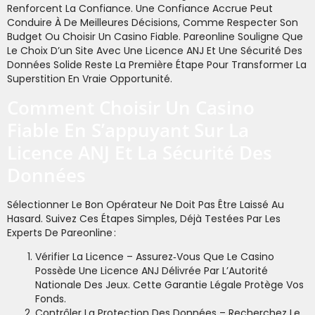
Renforcent La Confiance. Une Confiance Accrue Peut
Conduire À De Meilleures Décisions, Comme Respecter Son
Budget Ou Choisir Un Casino Fiable. Pareonline Souligne Que
Le Choix D’un Site Avec Une Licence ANJ Et Une Sécurité Des
Données Solide Reste La Première Étape Pour Transformer La
Superstition En Vraie Opportunité.
Comment Choisir Un Casino
Fiable En S’appuyant Sur La
Licence ANJ Et La Sécurité Des
Données
Sélectionner Le Bon Opérateur Ne Doit Pas Être Laissé Au
Hasard. Suivez Ces Étapes Simples, Déjà Testées Par Les
Experts De Pareonline :
Vérifier La Licence – Assurez‑vous Que Le Casino
Possède Une Licence ANJ Délivrée Par L’Autorité
Nationale Des Jeux. Cette Garantie Légale Protège Vos
Fonds.
Contrôler La Protection Des Données – Recherchez Le