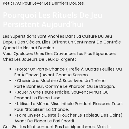
Petit FAQ Pour Lever Les Derniers Doutes.
Pourquoi Les Rituels De Jeu
Persistent Aujourd’hui
Les Superstitions Sont Ancrées Dans La Culture Du Jeu
Depuis Des Siècles. Elles Offrent Un Sentiment De Contrôle
Quand Le Hasard Domine.
Voici Quelques‑unes Des Croyances Les Plus Répandues
Chez Les Joueurs De Jeux D« Argent :
• Porter Un Porte‑chance (trèfle À Quatre Feuilles Ou
Fer À Cheval) Avant Chaque Session.
• Choisir Une Machine À Sous Avec Un Thème
Porte‑bonheur, Comme Le Pharaon Ou Le Dragon.
• Jouer À Une Heure Précise, Souvent Minuit Ou
Pendant La Pleine Lune.
• Utiliser La Même Mise Initiale Pendant Plusieurs Tours
Pour “stabiliser” La Chance.
• Faire Un Petit Geste (toucher Le Tableau Des Gains)
Avant De Placer Le Pari Sportif.
Ces Gestes N’influencent Pas Les Algorithmes, Mais Ils