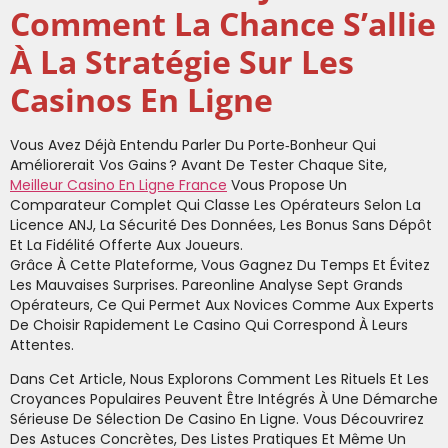
Comment La Chance S’allie
À La Stratégie Sur Les
Casinos En Ligne
Vous Avez Déjà Entendu Parler Du Porte‑bonheur Qui
Améliorerait Vos Gains ? Avant De Tester Chaque Site,
Meilleur Casino En Ligne France
Vous Propose Un
Comparateur Complet Qui Classe Les Opérateurs Selon La
Licence ANJ, La Sécurité Des Données, Les Bonus Sans Dépôt
Et La Fidélité Offerte Aux Joueurs.
Grâce À Cette Plateforme, Vous Gagnez Du Temps Et Évitez
Les Mauvaises Surprises. Pareonline Analyse Sept Grands
Opérateurs, Ce Qui Permet Aux Novices Comme Aux Experts
De Choisir Rapidement Le Casino Qui Correspond À Leurs
Attentes.
Dans Cet Article, Nous Explorons Comment Les Rituels Et Les
Croyances Populaires Peuvent Être Intégrés À Une Démarche
Sérieuse De Sélection De Casino En Ligne. Vous Découvrirez
Des Astuces Concrètes, Des Listes Pratiques Et Même Un