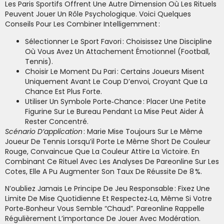
Les Paris Sportifs Offrent Une Autre Dimension Où Les Rituels
Peuvent Jouer Un Rôle Psychologique. Voici Quelques
Conseils Pour Les Combiner Intelligemment :
Sélectionner Le Sport Favori : Choisissez Une Discipline
Où Vous Avez Un Attachement Émotionnel (football,
Tennis).
Choisir Le Moment Du Pari : Certains Joueurs Misent
Uniquement Avant Le Coup D’envoi, Croyant Que La
Chance Est Plus Forte.
Utiliser Un Symbole Porte‑chance : Placer Une Petite
Figurine Sur Le Bureau Pendant La Mise Peut Aider À
Rester Concentré.
Scénario D’application
: Marie Mise Toujours Sur Le Même
Joueur De Tennis Lorsqu’il Porte Le Même Short De Couleur
Rouge, Convaincue Que La Couleur Attire La Victoire. En
Combinant Ce Rituel Avec Les Analyses De Pareonline Sur Les
Cotes, Elle A Pu Augmenter Son Taux De Réussite De 8 %.
N’oubliez Jamais Le Principe De Jeu Responsable : Fixez Une
Limite De Mise Quotidienne Et Respectez‑la, Même Si Votre
Porte‑bonheur Vous Semble “chaud”. Pareonline Rappelle
Régulièrement L’importance De Jouer Avec Modération.