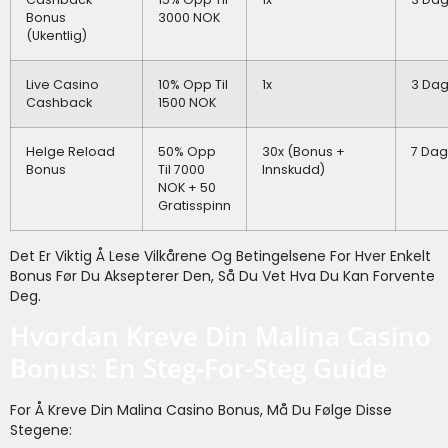
Bonus
3000 NOK
(Ukentlig)
Live Casino
10% Opp Til
1x
3 Da
Cashback
1500 NOK
Helge Reload
50% Opp
30x (bonus +
7 Dag
Bonus
Til 7000
Innskudd)
NOK + 50
Gratisspinn
Det Er Viktig Å Lese Vilkårene Og Betingelsene For Hver Enkelt
Bonus Før Du Aksepterer Den, Så Du Vet Hva Du Kan Forvente
Deg.
Hvordan Kreve Din Malina Casino
Bonus: En Steg-For-Steg Guide
For Å Kreve Din Malina Casino Bonus, Må Du Følge Disse
Stegene: