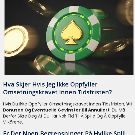
Hva Skjer Hvis Jeg Ikke Oppfyller
Omsetningskravet Innen Tidsfristen?
Hvis Du Ikke Oppfyller Omsetningskravet Innen Tidsfristen,
Vil
Bonusen Og Eventuelle Gevinster Bli Annullert
. Du Må
Derfor Sikre Deg At Du Har Nok Tid Til Å Spille Og Å Oppfylle
Vilkårene.
Er Det Noen Begrensninger På Hvilke Spill