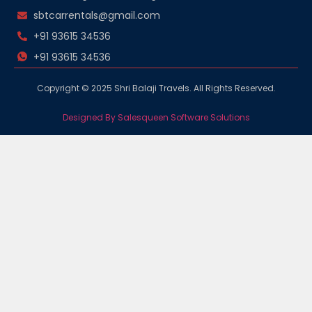
sbtcarrentals@gmail.com
+91 93615 34536
+91 93615 34536
Copyright © 2025 Shri Balaji Travels. All Rights Reserved.
Designed By Salesqueen Software Solutions