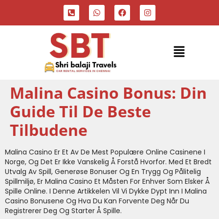
Malina Casino Bonus: Din
Guide Til De Beste
Tilbudene
Malina Casino Er Et Av De Mest Populære Online Casinene I
Norge, Og Det Er Ikke Vanskelig Å Forstå Hvorfor. Med Et Bredt
Utvalg Av Spill, Generøse Bonuser Og En Trygg Og Pålitelig
Spillmiljø, Er Malina Casino Et Måsten For Enhver Som Elsker Å
Spille Online. I Denne Artikkelen Vil Vi Dykke Dypt Inn I Malina
Casino Bonusene Og Hva Du Kan Forvente Deg Når Du
Registrerer Deg Og Starter Å Spille.