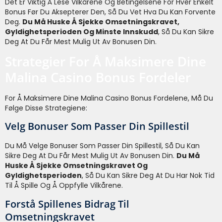
Det Er Viktig Å Lese Vilkårene Og Betingelsene For Hver Enkelt
Bonus Før Du Aksepterer Den, Så Du Vet Hva Du Kan Forvente
Deg.
Du Må Huske Å Sjekke Omsetningskravet,
Gyldighetsperioden Og Minste Innskudd
, Så Du Kan Sikre
Deg At Du Får Mest Mulig Ut Av Bonusen Din.
Strategier For Å Maksimere Dine
Malina Casino Bonus Fordeler
For Å Maksimere Dine Malina Casino Bonus Fordelene, Må Du
Følge Disse Strategiene:
Velg Bonuser Som Passer Din Spillestil
Du Må Velge Bonuser Som Passer Din Spillestil, Så Du Kan
Sikre Deg At Du Får Mest Mulig Ut Av Bonusen Din.
Du Må
Huske Å Sjekke Omsetningskravet Og
Gyldighetsperioden
, Så Du Kan Sikre Deg At Du Har Nok Tid
Til Å Spille Og Å Oppfylle Vilkårene.
Forstå Spillenes Bidrag Til
Omsetningskravet