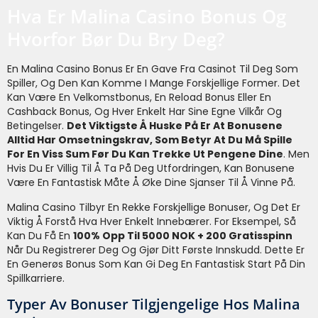
Hva Er Malina Casino Bonus Og
Hvorfor Bør Du Bry Deg?
En Malina Casino Bonus Er En Gave Fra Casinot Til Deg Som
Spiller, Og Den Kan Komme I Mange Forskjellige Former. Det
Kan Være En Velkomstbonus, En Reload Bonus Eller En
Cashback Bonus, Og Hver Enkelt Har Sine Egne Vilkår Og
Betingelser.
Det Viktigste Å Huske På Er At Bonusene
Alltid Har Omsetningskrav, Som Betyr At Du Må Spille
For En Viss Sum Før Du Kan Trekke Ut Pengene Dine
. Men
Hvis Du Er Villig Til Å Ta På Deg Utfordringen, Kan Bonusene
Være En Fantastisk Måte Å Øke Dine Sjanser Til Å Vinne På.
Malina Casino Tilbyr En Rekke Forskjellige Bonuser, Og Det Er
Viktig Å Forstå Hva Hver Enkelt Innebærer. For Eksempel, Så
Kan Du Få En
100% Opp Til 5000 NOK + 200 Gratisspinn
Når Du Registrerer Deg Og Gjør Ditt Første Innskudd. Dette Er
En Generøs Bonus Som Kan Gi Deg En Fantastisk Start På Din
Spillkarriere.
Typer Av Bonuser Tilgjengelige Hos Malina