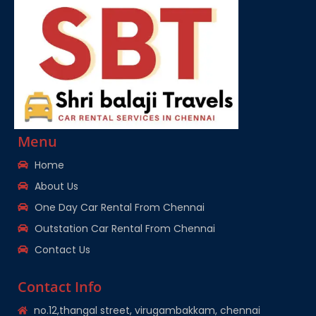
Menu
Home
About Us
One Day Car Rental From Chennai
Outstation Car Rental From Chennai
Contact Us
Contact Info
no.12,thangal street, virugambakkam, chennai