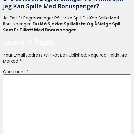
Jeg Kan Spille Med Bonuspenger?
Ja, Det Er Begrensninger På Hvilke Spill Du Kan Spille Med
Bonuspenger.
Du Må Sjekke Spilleliste Og Å Velge Spill
Som Er Tillatt Med Bonuspenger
.
Leave A Reply
Your Email Address Will Not Be Published.
Required Fields Are
Marked
*
Comment
*