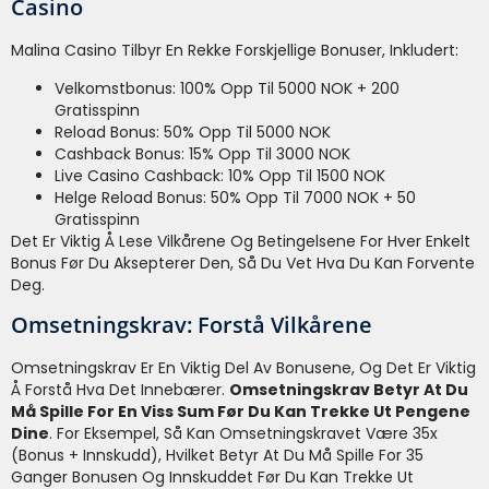
Casino
Malina Casino Tilbyr En Rekke Forskjellige Bonuser, Inkludert:
Velkomstbonus: 100% Opp Til 5000 NOK + 200
Gratisspinn
Reload Bonus: 50% Opp Til 5000 NOK
Cashback Bonus: 15% Opp Til 3000 NOK
Live Casino Cashback: 10% Opp Til 1500 NOK
Helge Reload Bonus: 50% Opp Til 7000 NOK + 50
Gratisspinn
Det Er Viktig Å Lese Vilkårene Og Betingelsene For Hver Enkelt
Bonus Før Du Aksepterer Den, Så Du Vet Hva Du Kan Forvente
Deg.
Omsetningskrav: Forstå Vilkårene
Omsetningskrav Er En Viktig Del Av Bonusene, Og Det Er Viktig
Å Forstå Hva Det Innebærer.
Omsetningskrav Betyr At Du
Må Spille For En Viss Sum Før Du Kan Trekke Ut Pengene
Dine
. For Eksempel, Så Kan Omsetningskravet Være 35x
(bonus + Innskudd), Hvilket Betyr At Du Må Spille For 35
Ganger Bonusen Og Innskuddet Før Du Kan Trekke Ut