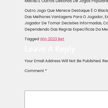
Macau E Outros Destinos De Jogos Populare
Outro Jogo Que Merece Destaque É O Black
Das Melhores Vantagens Para O Jogador, Esp
Jogador De Tomar Decisões Informadas, Como
Dependendo Das Regras Específicas Da Mes
Tagged
Win 2023 Bet
Leave A Reply
Your Email Address Will Not Be Published.
Re
Comment
*