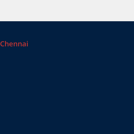
 Chennai