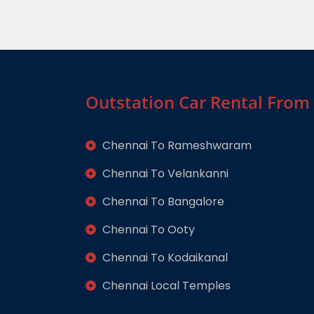
Outstation Car Rental From
Chennai To Rameshwaram
Chennai To Velankanni
Chennai To Bangalore
Chennai To Ooty
Chennai To Kodaikanal
Chennai Local Temples