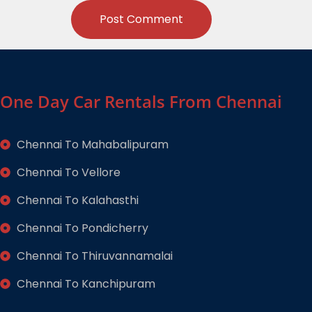
One Day Car Rentals From Chennai
Chennai To Mahabalipuram
Chennai To Vellore
Chennai To Kalahasthi
Chennai To Pondicherry
Chennai To Thiruvannamalai
Chennai To Kanchipuram