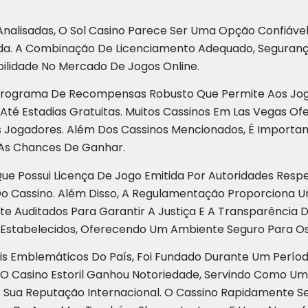
nalisadas, O Sol Casino Parece Ser Uma Opção Confiáv
tida. A Combinação De Licenciamento Adequado, Seguran
ibilidade No Mercado De Jogos Online.
m Programa De Recompensas Robusto Que Permite Aos J
E Até Estadias Gratuitas. Muitos Cassinos Em Las Vega
os Jogadores. Além Dos Cassinos Mencionados, É Importa
As Chances De Ganhar.
e Possui Licença De Jogo Emitida Por Autoridades Respe
Do Cassino. Além Disso, A Regulamentação Proporciona 
 Auditados Para Garantir A Justiça E A Transparência D
Estabelecidos, Oferecendo Um Ambiente Seguro Para Os
ais Emblemáticos Do País, Foi Fundado Durante Um Períod
 O Casino Estoril Ganhou Notoriedade, Servindo Como Um 
ar Sua Reputação Internacional. O Cassino Rapidamente S