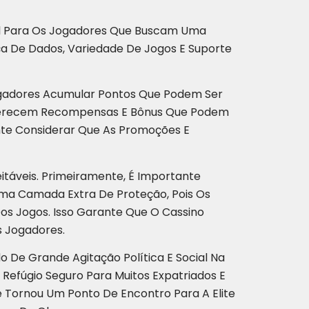
el Para Os Jogadores Que Buscam Uma
ça De Dados, Variedade De Jogos E Suporte
ogadores Acumular Pontos Que Podem Ser
s Oferecem Recompensas E Bônus Que Podem
nte Considerar Que As Promoções E
itáveis. Primeiramente, É Importante
Uma Camada Extra De Proteção, Pois Os
os Jogos. Isso Garante Que O Cassino
 Jogadores.
o De Grande Agitação Política E Social Na
Refúgio Seguro Para Muitos Expatriados E
e Tornou Um Ponto De Encontro Para A Elite