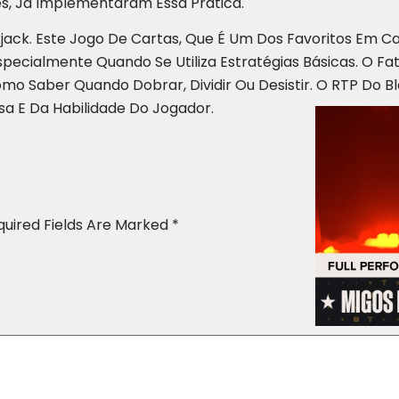
s, Já Implementaram Essa Prática.
jack. Este Jogo De Cartas, Que É Um Dos Favoritos Em 
ecialmente Quando Se Utiliza Estratégias Básicas. O Fat
 Saber Quando Dobrar, Dividir Ou Desistir. O RTP Do Bla
a E Da Habilidade Do Jogador.
quired Fields Are Marked
*