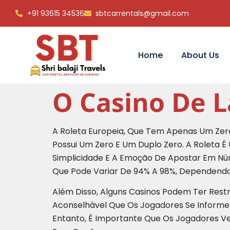
+91 93615 34536
sbtcarrentals@gmail.com
Home
About Us
O Casino De 
A Roleta Europeia, Que Tem Apenas Um Ze
Possui Um Zero E Um Duplo Zero. A Roleta É
Simplicidade E A Emoção De Apostar Em Nú
Que Pode Variar De 94% A 98%, Dependendo
Além Disso, Alguns Casinos Podem Ter Restr
Aconselhável Que Os Jogadores Se Informe
Entanto, É Importante Que Os Jogadores V