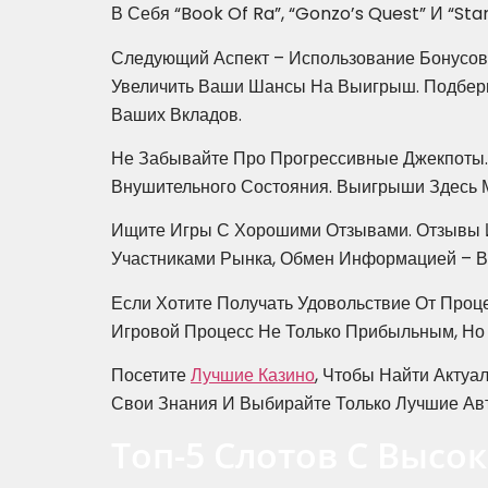
В Себя “Book Of Ra”, “Gonzo’s Quest” И “St
Следующий Аспект – Использование Бонусов.
Увеличить Ваши Шансы На Выигрыш. Подбери
Ваших Вкладов.
Не Забывайте Про Прогрессивные Джекпоты. 
Внушительного Состояния. Выигрыши Здесь М
Ищите Игры С Хорошими Отзывами. Отзывы 
Участниками Рынка, Обмен Информацией – 
Если Хотите Получать Удовольствие От Проц
Игровой Процесс Не Только Прибыльным, Но
Посетите
Лучшие Казино
, Чтобы Найти Акту
Свои Знания И Выбирайте Только Лучшие Авт
Топ-5 Слотов С Высо