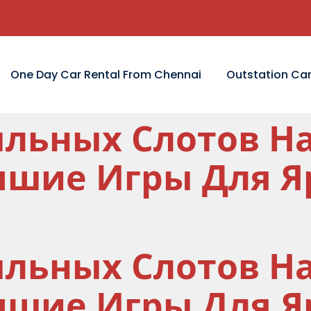
One Day Car Rental From Chennai
Outstation Car
льных Слотов На
учшие Игры Для Я
льных Слотов На
учшие Игры Для Я