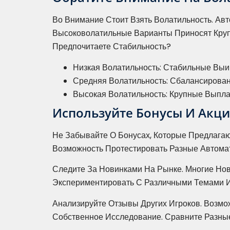
Во Внимание Стоит Взять Волатильность. Ав
Высоковолатильные Варианты Приносят Круп
Предпочитаете Стабильность?
Низкая Волатильность: Стабильные Выи
Средняя Волатильность: Сбалансирован
Высокая Волатильность: Крупные Выплат
Используйте Бонусы И Акц
Не Забывайте О Бонусах, Которые Предлагаю
Возможность Протестировать Разные Автома
Следите За Новинками На Рынке. Многие Но
Экспериментировать С Различными Темами И
Анализируйте Отзывы Других Игроков. Возмо
Собственное Исследование. Сравните Разные