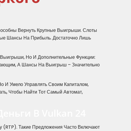
пособны Вернуть Крупные Выигрыши. Слоты
ные Шансы На Прибыль. Достаточно Лишь
 Выигрыши, Но И Дополнительные Функции:
вающим, А Шансы На Выигрыш – Значительно
о И Умело Управлять Своим Капиталом,
ть, Чтобы Найти Тот Самый Автомат,
еньги В Vulkan 24
у (RTP). Такие Предложения Часто Включают