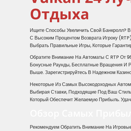
Отдыха
Ищите Способы Увеличить Свой Банкролл? 
С Высоким Процентом Возврата Игроку (RTP
Выбрать Правильные Игры, Которые Гарантир
Обратите Внимание На Автоматы С RTP От 9
Бонусные Раунды, Бесплатные Вращения И 
Выше. Зарегистрируйтесь В Надежном Казино
Некоторые Из Самых Высокодоходных Автома
Выбирая Ставки, Подходящие Под Ваш Стиль 
Который Обеспечит Желаемую Прибыль. Удач
Обзор Самых Прибыль
Рекомендуем Обратить Внимание На Игровые