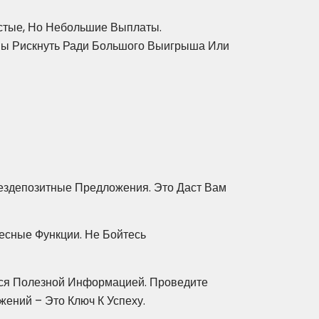
стые, Но Небольшие Выплаты.
Вы Рискнуть Ради Большого Выигрыша Или
Бездепозитные Предложения. Это Даст Вам
есные Функции. Не Бойтесь
лся Полезной Информацией. Проведите
ений – Это Ключ К Успеху.