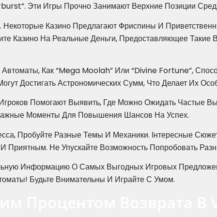
arburst”. Эти Игры Прочно Занимают Верхние Позиции Сред
 Некоторые Казино Предлагают Фриспины И Приветственны
те Казино На Реальные Деньги, Предоставляющее Такие В
Автоматы, Как “Mega Moolah” Или “Divine Fortune”, Спос
огут Достигать Астрономических Сумм, Что Делает Их Ос
Игроков Помогают Выявить, Где Можно Ожидать Частые В
Важные Моменты Для Повышения Шансов На Успех.
есса, Пробуйте Разные Темы И Механики. Інтересные Сюж
 И Приятным. Не Упускайте Возможность Попробовать Раз
альную Информацию О Самых Выгодных Игровых Предложе
оматы! Будьте Внимательны И Играйте С Умом.
ким Процентом Возврата В V