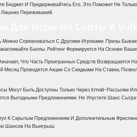
ите Бюджет И Придерживайтесь Его. Это Поможет Не Тольк
 Лишних Переживаний.
 Для Игры На Слоты В Vulk
 Можно Соревноваться С Другими Игроками. Призы Бывают
акапливайте Баллы. Рейтинг Формируется На Основе Ваш
значает, Что Часть Проигранных Средств Возвращается На
й Месяц Проводятся Акции Со Скидками На Ставки, Позво
сы Могут Быть Доступны Только Через Email-Рассылки Ил
ятся Выгодными Предложениями. Не Упустите Шанс Сыгра
туп К Скрытым Предложениям И Дополнительным Фриспины
ию Шансов На Выигрыш.