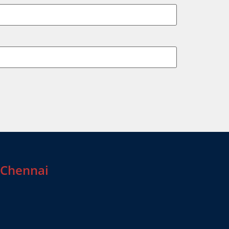
 Chennai