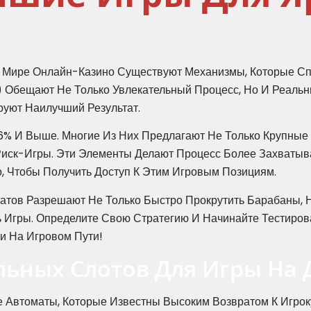
В Мире Онлайн-Казино Существуют Механизмы, Которые С
) Обещают Не Только Увлекательный Процесс, Но И Реаль
уют Наилучший Результат.
6% И Выше. Многие Из Них Предлагают Не Только Крупные
Риск-Игры. Эти Элементы Делают Процесс Более Захваты
, Чтобы Получить Доступ К Этим Игровым Позициям.
тов Разрешают Не Только Быстро Прокрутить Барабаны, Н
Игры. Определите Свою Стратегию И Начинайте Тестирова
и На Игровом Пути!
ных Слотов Для Игры На Д
 Автоматы, Которые Известны Высоким Возвратом К Игрок