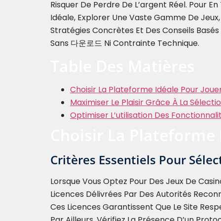
Risquer De Perdre De L’argent Réel. Pour En 
Idéale, Explorer Une Vaste Gamme De Jeux, E
Stratégies Concrètes Et Des Conseils Basés
Sans 다운로드 Ni Contrainte Technique.
Table Des Matières
Choisir La Plateforme Idéale Pour Jo
Maximiser Le Plaisir Grâce À La Sélect
Optimiser L’utilisation Des Fonctionna
Choisir La Plateforme
Critères Essentiels Pour Séle
Lorsque Vous Optez Pour Des Jeux De Casino G
Licences Délivrées Par Des Autorités Recon
Ces Licences Garantissent Que Le Site Resp
Par Ailleurs, Vérifiez La Présence D’un Prot