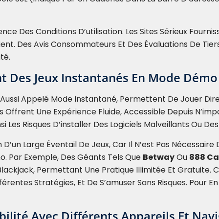
ce Des Conditions D’utilisation. Les Sites Sérieux Fournis
lient. Des Avis Consommateurs Et Des Évaluations De Tier
té.
nt Des Jeux Instantanés En Mode Démo
 Aussi Appelé Mode Instantané, Permettent De Jouer Dir
 Offrent Une Expérience Fluide, Accessible Depuis N’im
 Les Risques D’installer Des Logiciels Malveillants Ou Des
n D’un Large Éventail De Jeux, Car Il N’est Pas Nécessair
o. Par Exemple, Des Géants Tels Que
Betway
Ou
888 Ca
Blackjack, Permettant Une Pratique Illimitée Et Gratuite.
érentes Stratégies, Et De S’amuser Sans Risques. Pour En 
lité Avec Différents Appareils Et Nav