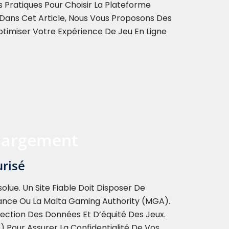
s Pratiques Pour Choisir La Plateforme
. Dans Cet Article, Nous Vous Proposons Des
timiser Votre Expérience De Jeu En Ligne
chargement
urisé
olue. Un Site Fiable Doit Disposer De
France Ou La Malta Gaming Authority (MGA).
ection Des Données Et D’équité Des Jeux.
) Pour Assurer La Confidentialité De Vos