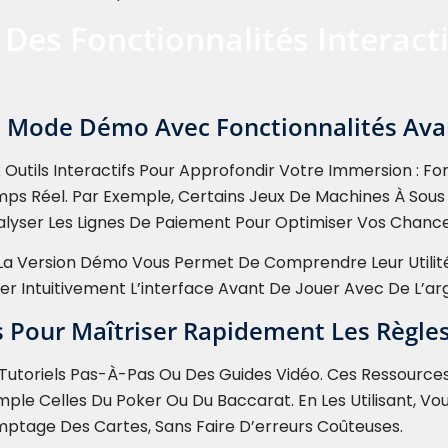
n Des Fonctionnalités Interac
En Mode Démo Avec Fonctionnalités Av
tils Interactifs Pour Approfondir Votre Immersion : Fon
emps Réel. Par Exemple, Certains Jeux De Machines À So
nalyser Les Lignes De Paiement Pour Optimiser Vos Chance
 La Version Démo Vous Permet De Comprendre Leur Utilité
ser Intuitivement L’interface Avant De Jouer Avec De L’ar
és Pour Maîtriser Rapidement Les Règle
s Tutoriels Pas-À-Pas Ou Des Guides Vidéo. Ces Ressourc
le Celles Du Poker Ou Du Baccarat. En Les Utilisant, Vo
ptage Des Cartes, Sans Faire D’erreurs Coûteuses.