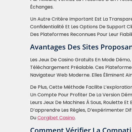
Échanges.
Un Autre Critère Important Est La Transparen
Confidentialité Et Les Options De Support C
Des Plateformes Reconnues Pour Leur Fiabili
Avantages Des Sites Proposa
Les Jeux De Casino Gratuits En Mode Démo,
Téléchargement Préalable. Ces Plateformes
Navigateur Web Moderne. Elles Éliminent Ainsi
De Plus, Cette Méthode Facilite L’exploratio
Un Compte Pour Profiter De La Version Dém
Leurs Jeux De Machines À Sous, Roulette Et 
D’apprendre Les Règles, D’expérimenter Diff
Du
Corgibet Casino
.
Comment Vérifier La Compatibi