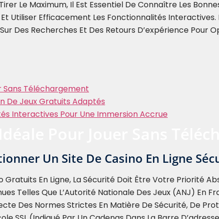
Tirer Le Maximum, Il Est Essentiel De Connaître Les Bonne
t Utiliser Efficacement Les Fonctionnalités Interactives
 Sur Des Recherches Et Des Retours D’expérience Pour Op
uer Sans Téléchargement
ion De Jeux Gratuits Adaptés
lités Interactives Pour Une Immersion Accrue
 Idéale Pour Jouer Sans Télé
ctionner Un Site De Casino En Ligne Séc
ratuits En Ligne, La Sécurité Doit Être Votre Priorité Abs
nues Telles Que L’Autorité Nationale Des Jeux (ANJ) En 
ecte Des Normes Strictes En Matière De Sécurité, De Prot
ocole SSL (indiqué Par Un Cadenas Dans La Barre D’adresse