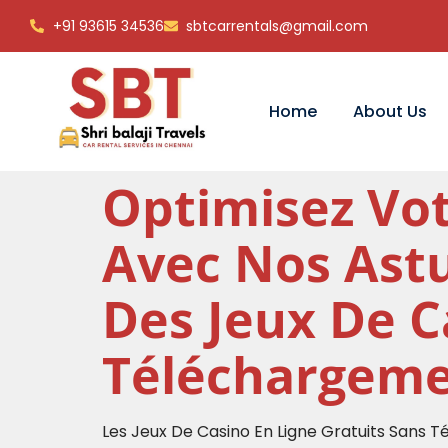
+91 93615 34536
sbtcarrentals@gmail.com
Home
About Us
Optimisez Vot
Avec Nos Astu
Des Jeux De C
Téléchargem
Les Jeux De Casino En Ligne Gratuits Sans Té