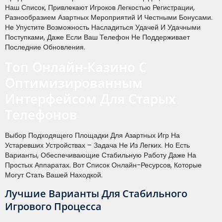
Наш Список, Привлекают Игроков Легкостью Регистрации,
Разнообразием Азартных Мероприятий И Честными Бонусами.
Не Упустите Возможность Насладиться Удачей И Удачными
Поступками, Даже Если Ваш Телефон Не Поддерживает
Последние Обновления.
Топ Онлайн-Казино С
Оптимизированным
Интерфейсом Для Старых
Телефонов
Выбор Подходящего Площадки Для Азартных Игр На
Устаревших Устройствах – Задача Не Из Легких. Но Есть
Варианты, Обеспечивающие Стабильную Работу Даже На
Простых Аппаратах. Вот Список Онлайн-Ресурсов, Которые
Могут Стать Вашей Находкой.
Лучшие Варианты Для Стабильного
Игрового Процесса