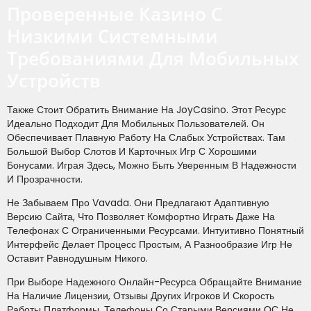
Проверенные Казино С
Низкими Системными
Требованиями Для Мобильных
Устройств
Также Стоит Обратить Внимание На JoyCasino. Этот Ресурс
Идеально Подходит Для Мобильных Пользователей. Он
Обеспечивает Плавную Работу На Слабых Устройствах. Там
Большой Выбор Слотов И Карточных Игр С Хорошими
Бонусами. Играя Здесь, Можно Быть Уверенным В Надежности
И Прозрачности.
Не Забываем Про Vavada. Они Предлагают Адаптивную
Версию Сайта, Что Позволяет Комфортно Играть Даже На
Телефонах С Ограниченными Ресурсами. Интуитивно Понятный
Интерфейс Делает Процесс Простым, А Разнообразие Игр Не
Оставит Равнодушным Никого.
При Выборе Надежного Онлайн-Ресурса Обращайте Внимание
На Наличие Лицензии, Отзывы Других Игроков И Скорость
Работы Платформы. Телефоны Со Старыми Версиями ОС Не