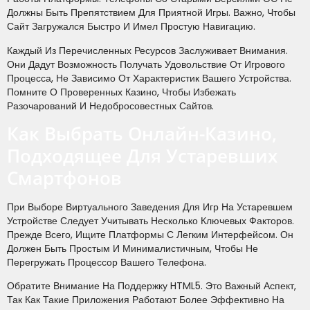
Должны Быть Препятствием Для Приятной Игры. Важно, Чтобы
Сайт Загружался Быстро И Имел Простую Навигацию.
Каждый Из Перечисленных Ресурсов Заслуживает Внимания.
Они Дадут Возможность Получать Удовольствие От Игрового
Процесса, Не Зависимо От Характеристик Вашего Устройства.
Помните О Проверенных Казино, Чтобы Избежать
Разочарований И Недобросовестных Сайтов.
Как Выбрать Онлайн-Казино,
Подходящее Для Устаревших
Смартфонов
При Выборе Виртуального Заведения Для Игр На Устаревшем
Устройстве Следует Учитывать Несколько Ключевых Факторов.
Прежде Всего, Ищите Платформы С Легким Интерфейсом. Он
Должен Быть Простым И Минималистичным, Чтобы Не
Перегружать Процессор Вашего Телефона.
Обратите Внимание На Поддержку HTML5. Это Важный Аспект,
Так Как Такие Приложения Работают Более Эффективно На