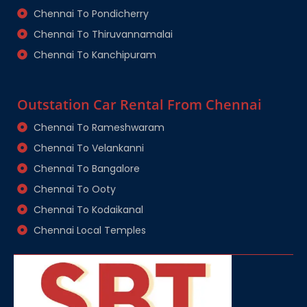
Chennai To Pondicherry
Chennai To Thiruvannamalai
Chennai To Kanchipuram
Outstation Car Rental From Chennai
Chennai To Rameshwaram
Chennai To Velankanni
Chennai To Bangalore
Chennai To Ooty
Chennai To Kodaikanal
Chennai Local Temples