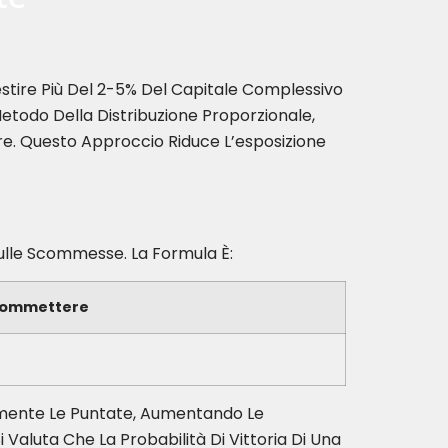
estire Più Del 2-5% Del Capitale Complessivo
Metodo Della Distribuzione Proporzionale,
ore. Questo Approccio Riduce L’esposizione
Sulle Scommesse. La Formula È:
Scommettere
camente Le Puntate, Aumentando Le
aluta Che La Probabilità Di Vittoria Di Una