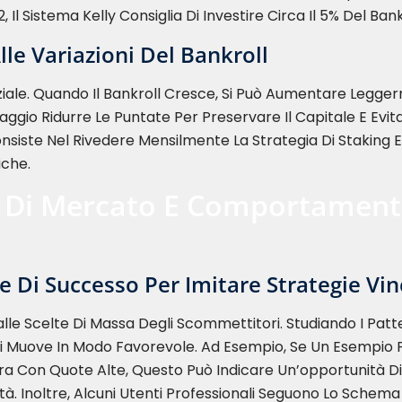
l Sistema Kelly Consiglia Di Investire Circa Il 5% Del Bank
le Variazioni Del Bankroll
ziale. Quando Il Bankroll Cresce, Si Può Aumentare Legge
aggio Ridurre Le Puntate Per Preservare Il Capitale E Evita
ste Nel Rivedere Mensilmente La Strategia Di Staking E 
iche.
e Di Mercato E Comportamento
 Di Successo Per Imitare Strategie Vin
le Scelte Di Massa Degli Scommettitori. Studiando I Patt
Si Muove In Modo Favorevole. Ad Esempio, Se Un Esempio 
a Con Quote Alte, Questo Può Indicare Un’opportunità Di V
ità. Inoltre, Alcuni Utenti Professionali Seguono Lo Sche