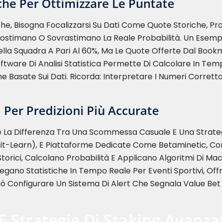
che Per Ottimizzare Le Puntate
e, Bisogna Focalizzarsi Su Dati Come Quote Storiche, Proba
stimano O Sovrastimano La Reale Probabilità. Un Esempio P
 Della Squadra A Pari Al 60%, Ma Le Quote Offerte Dal Boo
oftware Di Analisi Statistica Permette Di Calcolare In Tem
 Basate Sui Dati. Ricorda: Interpretare I Numeri Corretta
 Per Predizioni Più Accurate
are La Differenza Tra Una Scommessa Casuale E Una Strate
kit-Learn), E Piattaforme Dedicate Come Betaminetic, Con
Storici, Calcolano Probabilità E Applicano Algoritmi Di Mac
egano Statistiche In Tempo Reale Per Eventi Sportivi, Offr
uò Configurare Un Sistema Di Alert Che Segnala Value B
E Strategie Di Staking Avanza