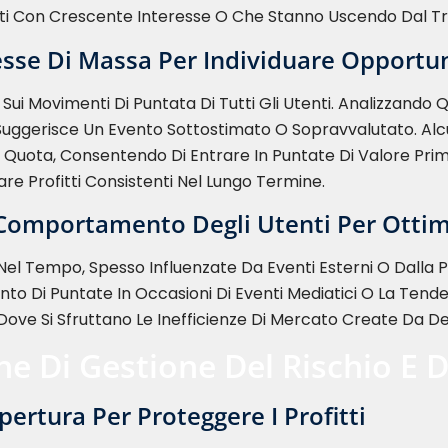
 Con Crescente Interesse O Che Stanno Uscendo Dal Tr
esse Di Massa Per Individuare Opportu
ui Movimenti Di Puntata Di Tutti Gli Utenti. Analizzando 
Suggerisce Un Evento Sottostimato O Sopravvalutato. Alcu
 Quota, Consentendo Di Entrare In Puntate Di Valore Prim
re Profitti Consistenti Nel Lungo Termine.
 Comportamento Degli Utenti Per Ottimi
Nel Tempo, Spesso Influenzate Da Eventi Esterni O Dalla 
 Di Puntate In Occasioni Di Eventi Mediatici O La Tendenza
ve Si Sfruttano Le Inefficienze Di Mercato Create Da Deci
he Di Gestione Del Rischio E D
ertura Per Proteggere I Profitti