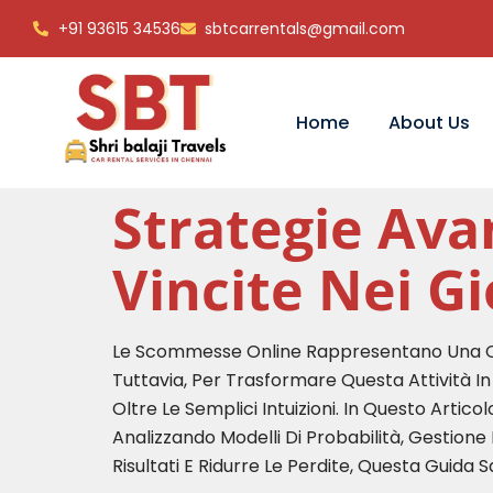
+91 93615 34536
sbtcarrentals@gmail.com
Home
About Us
Strategie Ava
Vincite Nei G
Le Scommesse Online Rappresentano Una Combin
Tuttavia, Per Trasformare Questa Attività 
Oltre Le Semplici Intuizioni. In Questo Artico
Analizzando Modelli Di Probabilità, Gestione
Risultati E Ridurre Le Perdite, Questa Guida S