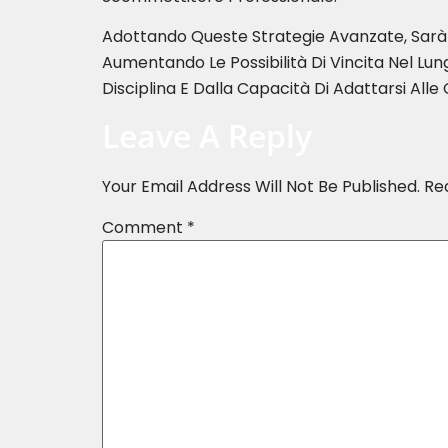
Adottando Queste Strategie Avanzate, Sarà Po
Aumentando Le Possibilità Di Vincita Nel L
Disciplina E Dalla Capacità Di Adattarsi Alle
Leave A Reply
Your Email Address Will Not Be Published.
Re
Comment
*