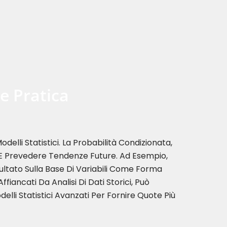
ne Pratica
elli Statistici. La Probabilità Condizionata,
i E Prevedere Tendenze Future. Ad Esempio,
ultato Sulla Base Di Variabili Come Forma
ffiancati Da Analisi Di Dati Storici, Può
lli Statistici Avanzati Per Fornire Quote Più