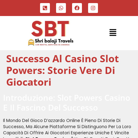
Successo Al Casino Slot
Powers: Storie Vere Di
Giocatori
Introduzione: Slot Powers Casino
E Il Fascino Del Successo
Il Mondo Del Gioco D’azzardo Online È Pieno Di Storie Di
Successo, Ma Alcune Piattaforme Si Distinguono Per La Loro
Capacità Di Offrire Ai Giocatori Esperienze Uniche E Vincite