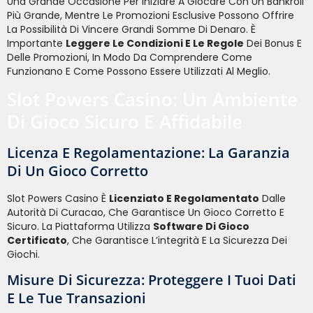
Una Grande Occasione Per Iniziare A Giocare Con Un Bankroll
Più Grande, Mentre Le Promozioni Esclusive Possono Offrire
La Possibilità Di Vincere Grandi Somme Di Denaro. È
Importante
Leggere Le Condizioni E Le Regole
Dei Bonus E
Delle Promozioni, In Modo Da Comprendere Come
Funzionano E Come Possono Essere Utilizzati Al Meglio.
Slot Powers Casino: Un Ambiente
Di Gioco Sicuro E Affidabile
Licenza E Regolamentazione: La Garanzia
Di Un Gioco Corretto
Slot Powers Casino È
Licenziato E Regolamentato
Dalle
Autorità Di Curacao, Che Garantisce Un Gioco Corretto E
Sicuro. La Piattaforma Utilizza
Software Di Gioco
Certificato
, Che Garantisce L’integrità E La Sicurezza Dei
Giochi.
Misure Di Sicurezza: Proteggere I Tuoi Dati
E Le Tue Transazioni