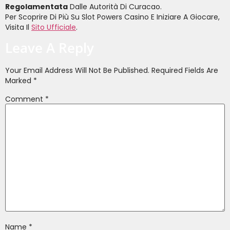
Regolamentata
Dalle Autorità Di Curacao.
Per Scoprire Di Più Su Slot Powers Casino E Iniziare A Giocare,
Visita Il
Sito Ufficiale
.
Leave A Reply
Your Email Address Will Not Be Published.
Required Fields Are
Marked
*
Comment
*
Name
*