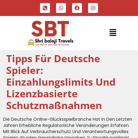
Tipps Für Deutsche
Spieler:
Einzahlungslimits Und
Lizenzbasierte
Schutzmaßnahmen
Die Deutsche Online-Glücksspielbranche Hat In Den Letzten
Jahren Erhebliche Regulatorische Veränderungen Erfahren.
Mit Blick Auf Verbraucherschutz Und Verantwortungsvolles
Spielen Wurden Gesetzliche Vorgaben Zu Einzahlungslimits