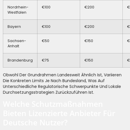
Nordrhein-
€100
€200
€
Westfalen
Bayern
€100
€200
€
Sachsen-
€50
€150
€
Anhalt
Brandenburg
€75
€150
€
Obwohl Der Grundrahmen Landesweit Ähnlich Ist, Variieren
Die Konkreten Limits Je Nach Bundesland, Was Auf
Unterschiedliche Regulatorische Schwerpunkte Und Lokale
Durchsetzungsstrategien Zurückzuführen Ist.
Welche Schutzmaßnahmen
Bieten Lizenzierte Anbieter Für
Deutsche Nutzer?