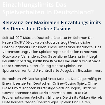
Einzahlungslimits Das
Spielverhalten In Deutschland?
Relevanz Der Maximalen Einzahlungslimits
Bei Deutschen Online-Casinos
Seit Juli 2021 Müssen Deutsche Anbieter Im Rahmen Der
Neuen GlüStV (Glücksspielstaatsvertrag) Verbindliche
Einzahlungslimits Einführen. Diese Limits Sind Bestandteil Des
Verantwortungsvollen Spielkonzepts Und Sollen Exzessives
Glücksspiel Verhindern. Das Gesetzliche Maximallimit Liegt
Bei
€100 Pro Tag, €200 Pro Woche Und €400 Pro Monat
.
Diese Grenzen Gelten Für Registrierte Spieler, Um
Spartendenken Und Unkontrollierte Ausgaben Einzudämmen.
Betrachten Wir Das Beispiel Eines Spielers, Der Regelmäßig In
Einem Lizenzierten Deutschen Online-Casino Spielt: Ohne
Diese Limits Könnten Kurzfristige Versuchungen, Einfache
Gewinnchancen Oder Soziale Normen Das Risiko Für
Problematisches Verhalten Erhöhen. Die Limits Wirken Hier Als
Erste Barriere Gegen Übermäßiges Spielen Und Helfen,