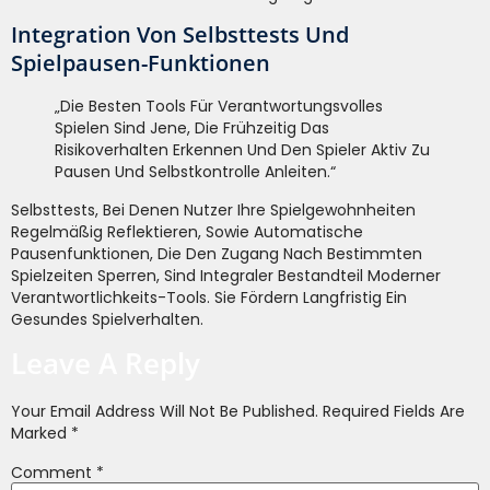
Integration Von Selbsttests Und
Spielpausen-Funktionen
„Die Besten Tools Für Verantwortungsvolles
Spielen Sind Jene, Die Frühzeitig Das
Risikoverhalten Erkennen Und Den Spieler Aktiv Zu
Pausen Und Selbstkontrolle Anleiten.“
Selbsttests, Bei Denen Nutzer Ihre Spielgewohnheiten
Regelmäßig Reflektieren, Sowie Automatische
Pausenfunktionen, Die Den Zugang Nach Bestimmten
Spielzeiten Sperren, Sind Integraler Bestandteil Moderner
Verantwortlichkeits-Tools. Sie Fördern Langfristig Ein
Gesundes Spielverhalten.
Leave A Reply
Your Email Address Will Not Be Published.
Required Fields Are
Marked
*
Comment
*