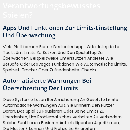
Verantwortungsbewusstes
Spielen?
Apps Und Funktionen Zur Limits-Einstellung
Und Überwachung
Viele Plattformen Bieten Dedicated Apps Oder Integrierte
Tools, Um Limits Zu Setzen Und Den Spielalltag Zu
Überwachen. Beispielsweise Unterstützen Anbieter Wie
BetSafe Oder LeoVegas Funktionen Wie Automatische Limits,
Spielzeit-Tracker Oder Zufriedenheits-Checks.
Automatisierte Warnungen Bei
Überschreitung Der Limits
Diese Systeme Lösen Bei Annäherung An Gesetzte Limits
Automatische Warnungen Aus. Sie Erinnern Den Nutzer
Daran, Das Spiel Zu Pausieren Oder Seine Limits Zu
Überdenken, Um Problematisches Verhalten Zu Verhindern.
Solche Funktionen Basieren Auf Intelligenten Algorithmen,
Die Muster Erkennen Und Frühzeitig Eingreifen.