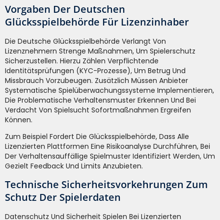
Vorgaben Der Deutschen
Glücksspielbehörde Für Lizenzinhaber
Die Deutsche Glücksspielbehörde Verlangt Von
Lizenznehmern Strenge Maßnahmen, Um Spielerschutz
Sicherzustellen. Hierzu Zählen Verpflichtende
Identitätsprüfungen (KYC-Prozesse), Um Betrug Und
Missbrauch Vorzubeugen. Zusätzlich Müssen Anbieter
Systematische Spielüberwachungssysteme Implementieren,
Die Problematische Verhaltensmuster Erkennen Und Bei
Verdacht Von Spielsucht Sofortmaßnahmen Ergreifen
Können.
Zum Beispiel Fordert Die Glücksspielbehörde, Dass Alle
Lizenzierten Plattformen Eine Risikoanalyse Durchführen, Bei
Der Verhaltensauffällige Spielmuster Identifiziert Werden, Um
Gezielt Feedback Und Limits Anzubieten.
Technische Sicherheitsvorkehrungen Zum
Schutz Der Spielerdaten
Datenschutz Und Sicherheit Spielen Bei Lizenzierten