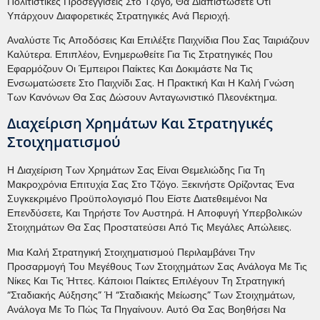
Πολιτιστικές Προσεγγίσεις Στο Τζόγο, Θα Διαπιστώσετε Ότι
Υπάρχουν Διαφορετικές Στρατηγικές Ανά Περιοχή.
Αναλύστε Τις Αποδόσεις Και Επιλέξτε Παιχνίδια Που Σας Ταιριάζουν
Καλύτερα. Επιπλέον, Ενημερωθείτε Για Τις Στρατηγικές Που
Εφαρμόζουν Οι Έμπειροι Παίκτες Και Δοκιμάστε Να Τις
Ενσωματώσετε Στο Παιχνίδι Σας. Η Πρακτική Και Η Καλή Γνώση
Των Κανόνων Θα Σας Δώσουν Ανταγωνιστικό Πλεονέκτημα.
Διαχείριση Χρημάτων Και Στρατηγικές
Στοιχηματισμού
Η Διαχείριση Των Χρημάτων Σας Είναι Θεμελιώδης Για Τη
Μακροχρόνια Επιτυχία Σας Στο Τζόγο. Ξεκινήστε Ορίζοντας Ένα
Συγκεκριμένο Προϋπολογισμό Που Είστε Διατεθειμένοι Να
Επενδύσετε, Και Τηρήστε Τον Αυστηρά. Η Αποφυγή Υπερβολικών
Στοιχημάτων Θα Σας Προστατεύσει Από Τις Μεγάλες Απώλειες.
Μια Καλή Στρατηγική Στοιχηματισμού Περιλαμβάνει Την
Προσαρμογή Του Μεγέθους Των Στοιχημάτων Σας Ανάλογα Με Τις
Νίκες Και Τις Ήττες. Κάποιοι Παίκτες Επιλέγουν Τη Στρατηγική
“σταδιακής Αύξησης” Ή “σταδιακής Μείωσης” Των Στοιχημάτων,
Ανάλογα Με Το Πώς Τα Πηγαίνουν. Αυτό Θα Σας Βοηθήσει Να