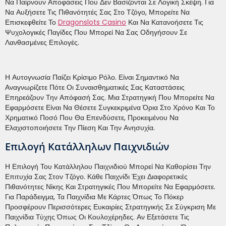
Να Παίρνουν Αποφάσεις Που Δεν Βασίζονται Σε Λογική Σκέψη. Για
Να Αυξήσετε Τις Πιθανότητές Σας Στο Τζόγο, Μπορείτε Να
Επισκεφθείτε Το
Dragonslots Casino
Και Να Κατανοήσετε Τις
Ψυχολογικές Παγίδες Που Μπορεί Να Σας Οδηγήσουν Σε
Λανθασμένες Επιλογές.
Η Αυτογνωσία Παίζει Κρίσιμο Ρόλο. Είναι Σημαντικό Να
Αναγνωρίζετε Πότε Οι Συναισθηματικές Σας Καταστάσεις
Επηρεάζουν Την Απόφασή Σας. Μια Στρατηγική Που Μπορείτε Να
Εφαρμόσετε Είναι Να Θέσετε Συγκεκριμένα Όρια Στο Χρόνο Και Το
Χρηματικό Ποσό Που Θα Επενδύσετε, Προκειμένου Να
Ελαχιστοποιήσετε Την Πίεση Και Την Ανησυχία.
Επιλογή Κατάλληλων Παιχνιδιών
Η Επιλογή Του Κατάλληλου Παιχνιδιού Μπορεί Να Καθορίσει Την
Επιτυχία Σας Στον Τζόγο. Κάθε Παιχνίδι Έχει Διαφορετικές
Πιθανότητες Νίκης Και Στρατηγικές Που Μπορείτε Να Εφαρμόσετε.
Για Παράδειγμα, Τα Παιχνίδια Με Κάρτες Όπως Το Πόκερ
Προσφέρουν Περισσότερες Ευκαιρίες Στρατηγικής Σε Σύγκριση Με
Παιχνίδια Τύχης Όπως Οι Κουλοχέρηδες. Αν Εξετάσετε Τις