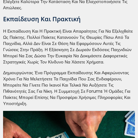
Ελέγξετε Καλύτερα Την Κατάσταση Και Να Ελαχιστοποιήσετε Τις
Απώλειες.
Εκπαίδευση Και Πρακτική
Η Εκπαίδευση Και Η Πρακτική Είναι Απαραίτητες Για Να Εξελιχθείτε
Ως Παίκτης. Πολλοί Παίκτες Κατανοούν Τις Θεωρίες Πίσω Από Τα
Παιχνίδια, Αλλά Δεν Είναι Σε Θέση Να Εφαρμόσουν Αυτές Τις
Γνώσεις Στην Πράξη. Η Εξάσκηση Σε Δωρεάν Εκδόσεις Παιχνιδιών
Μπορεί Να Σας Δώσει Την Ευκαιρία Να Δοκιμάσετε Διαφορετικές
Στρατηγικές Χωρίς Τον Κίνδυνο Να Χάσετε Χρήματα.
Δημιουργώντας Ένα Πρόγραμμα Εκπαίδευσης Και Αφιερώνοντας
Χρόνο Για Να Μελετήσετε Τα Παιχνίδια Που Σας Ενδιαφέρουν,
Μπορείτε Να Γίνετε Πιο Ικανοί Και Τελικά Να Αυξήσετε Τις
Πιθανότητές Σας Για Νίκη. Η Συμμετοχή Σε Forums Ή Ομάδες Για
Παίκτες Μπορεί Επίσης Να Προσφέρει Χρήσιμες Πληροφορίες Και
Υποστήριξη.