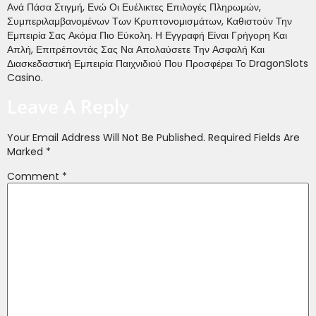
Ανά Πάσα Στιγμή, Ενώ Οι Ευέλικτες Επιλογές Πληρωμών,
Συμπεριλαμβανομένων Των Κρυπτονομισμάτων, Καθιστούν Την
Εμπειρία Σας Ακόμα Πιο Εύκολη. Η Εγγραφή Είναι Γρήγορη Και
Απλή, Επιτρέποντάς Σας Να Απολαύσετε Την Ασφαλή Και
Διασκεδαστική Εμπειρία Παιχνιδιού Που Προσφέρει Το DragonSlots
Casino.
Leave A Reply
Your Email Address Will Not Be Published.
Required Fields Are
Marked
*
Comment
*